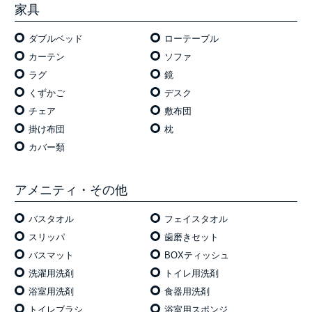
家具
ダブルベッド
ローテーブル
カーテン
ソファ
ラグ
鏡
くずかご
デスク
チェア
敷布団
掛け布団
枕
カバー類
アメニティ・その他
バスタオル
フェイスタオル
スリッパ
歯磨きセット
バスマット
BOXティッシュ
洗濯用洗剤
トイレ用洗剤
浴室用洗剤
食器用洗剤
トイレブラシ
浴室用スポンジ