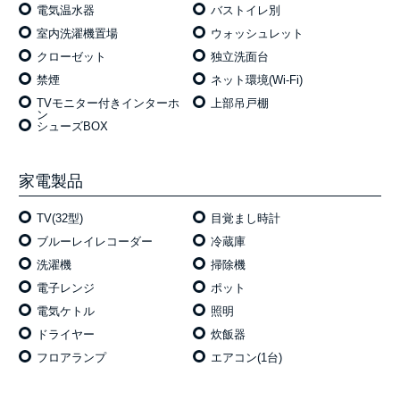
電気温⽔器
バストイレ別
室内洗濯機置場
ウォッシュレット
クローゼット
独⽴洗⾯台
禁煙
ネット環境(Wi-Fi)
TVモニター付きインターホ
上部吊戸棚
ン
シューズBOX
家電製品
TV(32型)
目覚まし時計
ブルーレイレコーダー
冷蔵庫
洗濯機
掃除機
電⼦レンジ
ポット
電気ケトル
照明
ドライヤー
炊飯器
フロアランプ
エアコン(1台)