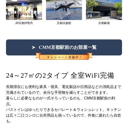
JR京都伊勢丹
京都水族館
京都劇場
CMM京都駅前のお部屋一覧
24～27㎡の2タイプ 全室WiFi完備
長期滞在にも便利な家具・寝具、電化製品や日用品などの消耗品まで
完備されているので、余分な手荷物を減らすことができます。
暮らしに必要なものが一式そろっているのも、CMM京都駅前の利
点。
バストイレはゆったりできるセパレート＆ウォシュレット。キッチン
は広々二口コンロに台所用品も揃っているので、外食に疲れたら自炊
も。