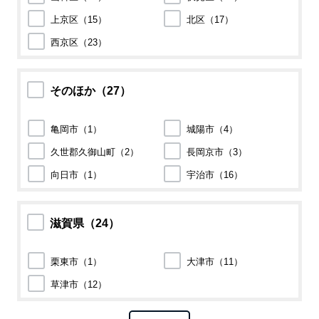
上京区（
15
）
北区（
17
）
西京区（
23
）
そのほか（
27
）
亀岡市（
1
）
城陽市（
4
）
久世郡久御山町（
2
）
長岡京市（
3
）
向日市（
1
）
宇治市（
16
）
滋賀県（
24
）
栗東市（
1
）
大津市（
11
）
草津市（
12
）