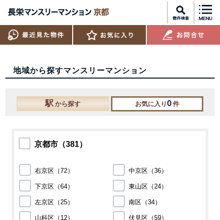
地域から探すマンスリーマンション
駅
0
から探す
お気に入り
件
京都市（
381
）
右京区（
72
）
中京区（
36
）
下京区（
64
）
東山区（
24
）
左京区（
25
）
南区（
34
）
山科区（
12
）
伏見区（
59
）