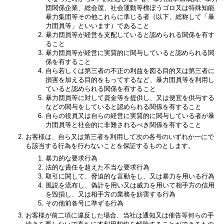
団関係企業、総会屋、社会運動等標ぼうゴロ又は特殊知能
暴力集団等その他これらに準じる者（以下、総称して「暴
力団員等」といいます）であること
暴力団員等が経営を支配していると認められる関係を有す
ること
暴力団員等が経営に実質的に関与していると認められる関
係を有すること
自ら若しくは第三者の不正の利益を図る目的又は第三者に
損害を加える目的をもってするなど、暴力団員等を利用し
ていると認められる関係を有すること
暴力団員等に対して資金等を提供し、又は便宜を供与する
などの関与をしていると認められる関係を有すること
自らの役員又は自らの経営に実質的に関与している者が暴
力団員等と社会的に非難されるべき関係を有すること
お客様は、自ら又は第三者を利用して次の各号のいずれか一にで
も該当する行為を行わないことを保証するものとします。
暴力的な要求行為
法的な責任を超えた不当な要求行為
取引に関して、脅迫的な言動をし、又は暴力を用いる行為
風説を流布し、偽計を用い又は威力を用いて相手方の信用
を毀損し、又は相手方の業務を妨害する行為
その他前各号に準ずる行為
お客様が前二項に違反した場合、当社は通知又は催告等何らの手