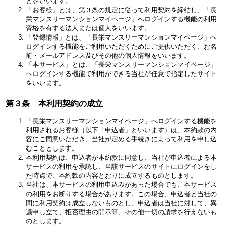
とをいいます。
「お客様」とは、第３条の規定に従って利用契約を締結し、「長
栄マンスリーマンションマイページ」へログインする機能の利用
資格を有する法人または個人をいいます。
「登録情報」とは、「長栄マンスリーマンションマイページ」へ
ログインする機能をご利用いただくためにご提供いただく、お名
前・メールアドレス及びその他の個人情報をいいます。
「本サービス」とは、「長栄マンスリーマンションマイページ」
へログインする機能で利用ができる当社が任意で指定したサイト
をいいます。
第３条 本利用契約の成立
「長栄マンスリーマンションマイページ」へログインする機能を
利用されるお客様（以下「申込者」といいます）は、本約款の内
容にご同意いただき、当社が定める手続きによって利用を申し込
むこととします。
本利用契約は、申込者が本約款に同意し、当社が申込者による本
サービスの利用を承認し、当該サービスのサイトにログインをし
た時点で、本約款の内容とおりに成立するものとします。
当社は、本サービスの利用申込みがあった場合でも、本サービス
の利用をお断りする場合があります。この場合、申込者と当社の
間に利用契約は成立しないものとし、申込者は当社に対して、異
議申し立て、拒否理由の開示等、その他一切の請求を行えないも
のとします。