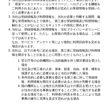
「長栄マンスリーマンションマイページ」へログインする機能を
ご利用されるにあたり、別途弊社が定めたお客様情報を登録いた
だく必要があります。
当社は登録情報及び利用情報を、当社が必要と判断する期間、厳
重な管理体制のもとで保持し、第三者が登録情報及び利用情報に
触れることがないようにセキュリティの強化に努めます。
当社は、登録情報及び利用情報を、当社プライバシーポリシーに
従って使用します。ただし、お客様の同意がある場合は、この限
りではありません。
なお、サービス・アンケート等により個別に利用目的等を定める
場合があります。
当社は、以下の各号に定める場合、第三者に登録情報及び利用情
報を開示することがあることに同意いただくものとします。
官公庁等の公的機関から法的義務を伴う開示要請を受けた
場合
当社及び第三者の人命、身体、財産、自由、名誉、権利を
保護するために必要があると当社が判断した場合
本件目的に必要な業務を委託する第三者に対して登録情
報、利用情報を開示する必要があると当社が判断する場合
国の機関もしくは地方公共団体又はその委託を受けたもの
が法令の定める事務を遂行することに対して協力する必要
がある場合であって、利用者の同意を得ることにより当該
事務の遂行に支障を及ぼす恐れがある場合