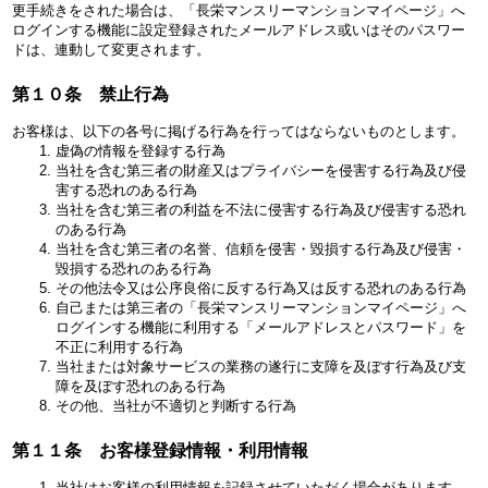
更手続きをされた場合は、「長栄マンスリーマンションマイページ」へ
ログインする機能に設定登録されたメールアドレス或いはそのパスワー
ドは、連動して変更されます。
第１０条 禁止行為
お客様は、以下の各号に掲げる行為を行ってはならないものとします。
虚偽の情報を登録する行為
当社を含む第三者の財産又はプライバシーを侵害する行為及び侵
害する恐れのある行為
当社を含む第三者の利益を不法に侵害する行為及び侵害する恐れ
のある行為
当社を含む第三者の名誉、信頼を侵害・毀損する行為及び侵害・
毀損する恐れのある行為
その他法令又は公序良俗に反する行為又は反する恐れのある行為
自己または第三者の「長栄マンスリーマンションマイページ」へ
ログインする機能に利用する「メールアドレスとパスワード」を
不正に利用する行為
当社または対象サービスの業務の遂行に支障を及ぼす行為及び支
障を及ぼす恐れのある行為
その他、当社が不適切と判断する行為
第１１条 お客様登録情報・利用情報
当社はお客様の利用情報を記録させていただく場合があります。