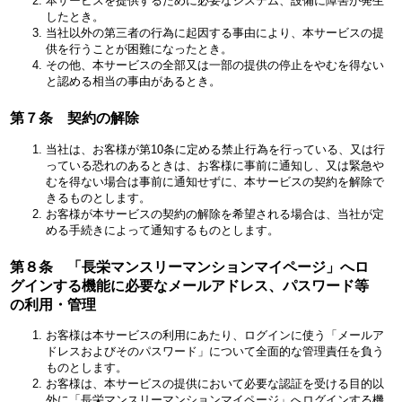
本サービスを提供するために必要なシステム、設備に障害が発生
したとき。
当社以外の第三者の行為に起因する事由により、本サービスの提
供を行うことが困難になったとき。
その他、本サービスの全部又は一部の提供の停止をやむを得ない
と認める相当の事由があるとき。
第７条 契約の解除
当社は、お客様が第10条に定める禁止行為を行っている、又は行
っている恐れのあるときは、お客様に事前に通知し、又は緊急や
むを得ない場合は事前に通知せずに、本サービスの契約を解除で
きるものとします。
お客様が本サービスの契約の解除を希望される場合は、当社が定
める手続きによって通知するものとします。
第８条 「長栄マンスリーマンションマイページ」へロ
グインする機能に必要なメールアドレス、パスワード等
の利用・管理
お客様は本サービスの利用にあたり、ログインに使う「メールア
ドレスおよびそのパスワード」について全面的な管理責任を負う
ものとします。
お客様は、本サービスの提供において必要な認証を受ける目的以
外に「長栄マンスリーマンションマイページ」へログインする機