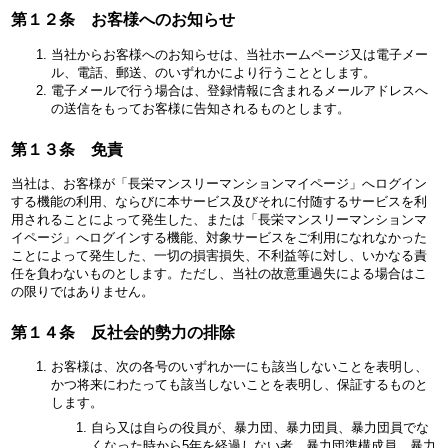
第１２条 お客様へのお知らせ
当社からお客様へのお知らせは、当社ホームページ又は電子メー
ル、電話、郵送、のいずれかにより行うこととします。
電子メールで行う場合は、登録情報に含まれるメールアドレスへ
の送信をもってお客様に告知されるものとします。
第１３条 免責
当社は、お客様が「長栄マンスリーマンションマイページ」へログイン
する機能の利用、ならびに本サービス及びそれに付随するサービスを利
用されることによって発生した、または「長栄マンスリーマンションマ
イページ」へログインする機能、対象サービスをご利用になれなかった
ことによって発生した、一切の損害損失、不利益等に対し、いかなる責
任を負わないものとします。ただし、当社の故意重過失による場合はこ
の限りではありません。
第１４条 反社会的勢力の排除
お客様は、次の各号のいずれか一にも該当しないことを表明し、
かつ将来にわたっても該当しないことを表明し、保証するものと
します。
自ら又は自らの役員が、暴力団、暴力団員、暴力団員でな
くなった時から5年を経過しない者、暴力団準構成員、暴力