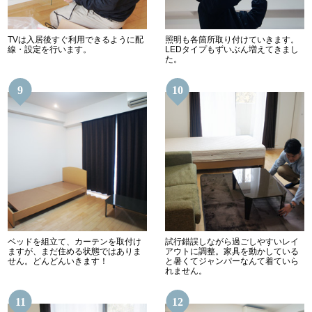
TVは入居後すぐ利用できるように配
照明も各箇所取り付けていきます。
線・設定を行います。
LEDタイプもずいぶん増えてきまし
た。
9
10
ベッドを組立て、カーテンを取付け
試行錯誤しながら過ごしやすいレイ
ますが、まだ住める状態ではありま
アウトに調整。家具を動かしている
せん。どんどんいきます！
と暑くてジャンパーなんて着ていら
れません。
11
12