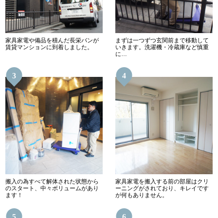
家具家電や備品を積んだ長栄バンが
まずは一つずつ玄関前まで移動して
賃貸マンションに到着しました。
いきます。洗濯機・冷蔵庫など慎重
に…
3
4
搬入の為すべて解体された状態から
家具家電を搬入する前の部屋はクリ
のスタート、中々ボリュームがあり
ーニングがされており、キレイです
ます！
が何もありません。
5
6