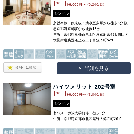
30日
96,000
円〜
(3,200/日)
シングル
京阪本線・鴨東線・清水五条駅から徒歩3分 阪
急京都河原町駅から徒歩13分
住所 京都府京都市東山区京都府京都市東山区
伏見街道筋五条上る二丁目森下町529
詳細を見る
ハイツメリット 202号室
30日
90,000
円〜
(3,000/日)
シングル
市バス 佛教大学前停 徒歩1分
住所 京都府京都市北区紫野大徳寺町26-9