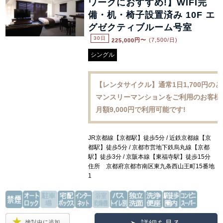
ワークにおすすめ!】WIFI完
備・机・椅子設置済み 10F エ
グゼクティブルーム号室
30日
225,000
円〜
(7,500/日)
シングル
【レンタサイクル】通常1日1,700円の
マンスリーマンションをご利用のお客様
月額9,000円で利用可能です!
JR京都線【京都駅】徒歩5分 / 近鉄京都線【京
都駅】徒歩5分 / 京都市営地下鉄烏丸線【京都
駅】徒歩3分 / 京阪本線【東福寺駅】徒歩15分
住所 京都府京都市南区東九条西山王町15番地
1