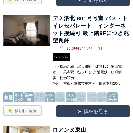
詳細を見る
デミ洛北 801号号室 バス・ト
イレセパレート インターネ
ット接続可 最上階8Fにつき眺
望良好
30日
90,000
円〜
(3,000/日)
シングル
地下鉄烏丸線 北大路駅 徒歩15分 叡山電
鉄 一乗寺駅 徒歩19分 京阪電鉄 出町柳
駅 徒歩22分
住所 京都府京都市左京区下鴨東本町26-3
詳細を見る
ロアンヌ東山