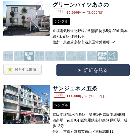
グリーンハイツあさの
30日
90,000
円〜
(3,000/日)
シングル
京福電気鉄道北野線 / 常盤駅 徒歩5分 JR山陰本
線 / 太秦駅 徒歩10分
住所 京都府京都市右京区常盤西町8-2
詳細を見る
サンジュネス五条
30日
114,000
円〜
(3,800/日)
シングル
京阪本線/清水五条駅 徒歩1分 京阪本線/祇園
四条駅 徒歩9分 阪急電鉄京都線/河原町駅 徒
歩12分
住所 京都府京都市東山区東橋詰町11