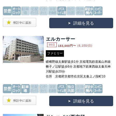
詳細を見る
エルカーサー
30日
183,000
円〜
(6,100/日)
ファミリー
嵯峨野線太秦駅徒歩1分 京福電気鉄道嵐山本線
帷子ノ辻駅徒歩6分 京都地下鉄東西線太秦天神
川駅徒歩20分
住所 京都府京都市右京区太秦上ノ段町10
詳細を見る