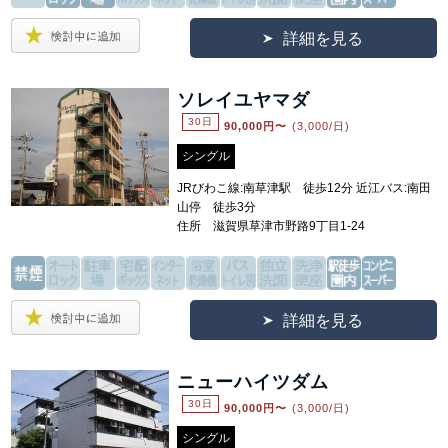
詳細を見る
ソレイユヤマダ
30日
90,000
円〜
(3,000/日)
シングル
JRびわこ線:南草津駅 徒歩12分 近江バス:南田
山停 徒歩3分
住所 滋賀県草津市野路9丁目1-24
詳細を見る
ニューハイツダム
30日
90,000
円〜
(3,000/日)
シングル