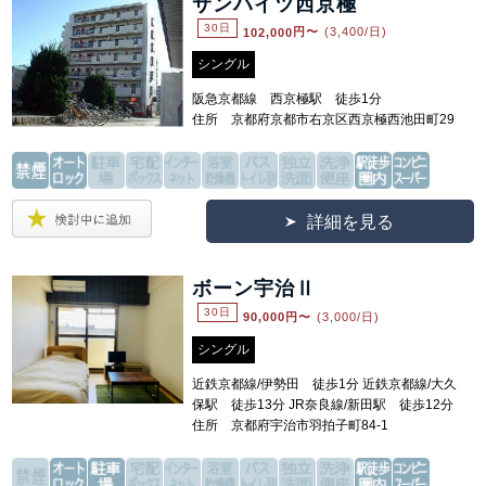
サンハイツ西京極
30日
102,000
円〜
(3,400/日)
シングル
阪急京都線 西京極駅 徒歩1分
住所 京都府京都市右京区西京極西池田町29
詳細を見る
ボーン宇治Ⅱ
30日
90,000
円〜
(3,000/日)
シングル
近鉄京都線/伊勢田 徒歩1分 近鉄京都線/大久
保駅 徒歩13分 JR奈良線/新田駅 徒歩12分
住所 京都府宇治市羽拍子町84-1