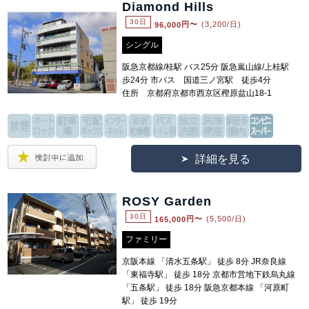
Diamond Hills
30日
96,000
円〜
(3,200/日)
シングル
阪急京都線/桂駅 バス25分 阪急嵐山線/上桂駅
歩24分 市バス 国道三ノ宮駅 徒歩4分
住所 京都府京都市西京区樫原盆山18-1
詳細を見る
ROSY Garden
30日
165,000
円〜
(5,500/日)
ファミリー
京阪本線 「清水五条駅」 徒歩 8分 JR奈良線
「東福寺駅」 徒歩 18分 京都市営地下鉄烏丸線
「五条駅」 徒歩 18分 阪急京都本線 「河原町
駅」 徒歩 19分