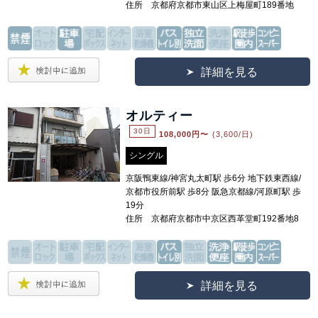
住所 京都府京都市東山区上梅屋町189番地
詳細を見る
オルティー
30日
108,000
円〜
(3,600/日)
シングル
京阪鴨東線/神宮丸太町駅 歩6分 地下鉄東西線/
京都市役所前駅 歩8分 阪急京都線/河原町駅 歩
19分
住所 京都府京都市中京区西革堂町192番地8
詳細を見る