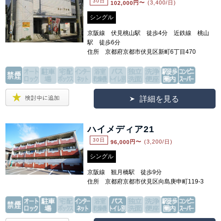
30日
102,000
円〜
(3,400/日)
シングル
京阪線 伏見桃山駅 徒歩4分 近鉄線 桃山
駅 徒歩6分
住所 京都府京都市伏見区新町6丁目470
詳細を見る
ハイメディア21
30日
96,000
円〜
(3,200/日)
シングル
京阪線 観月橋駅 徒歩9分
住所 京都府京都市伏見区向島庚申町119-3