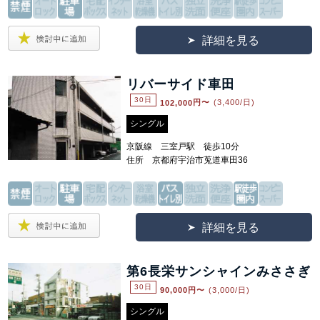
詳細を見る
リバーサイド車田
30日
102,000
円〜
(3,400/日)
シングル
京阪線 三室戸駅 徒歩10分
住所 京都府宇治市莵道車田36
詳細を見る
第6長栄サンシャインみささぎ
30日
90,000
円〜
(3,000/日)
シングル