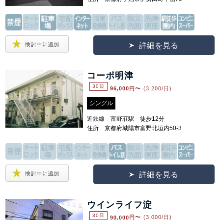
詳細を見る
コーポ明津
30日
96,000
円〜
(3,200/日)
シングル
近鉄線 富野荘駅 徒歩12分
住所 京都府城陽市富野北垣内50-3
詳細を見る
ウインライフ淀
30日
90,000
円〜
(3,000/日)