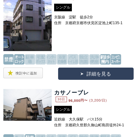
シングル
京阪線 淀駅 徒歩2分
住所 京都府京都市伏見区淀池上町135-1
詳細を見る
カサノーブレ
30日
96,000
円〜
(3,200/日)
シングル
近鉄線 大久保駅 バス15分
住所 京都府久世郡久御山町島田堤外24-1