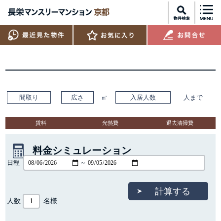
間取り
広さ
㎡
入居人数
人まで
賃料
光熱費
退去清掃費
料金シミュレーション
日程
～
人数
名様