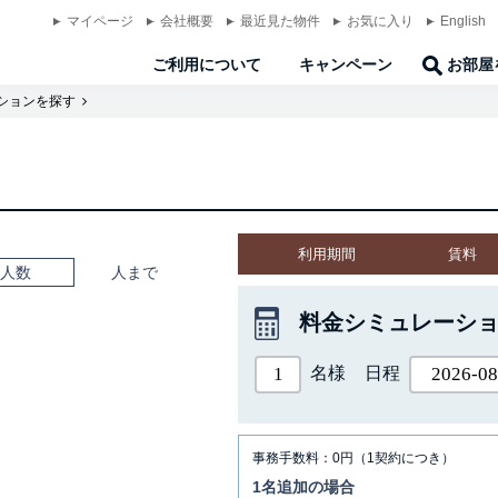
マイページ
会社概要
最近見た物件
お気に入り
English
ご利用について
キャンペーン
お部屋
ションを探す
利用期間
賃料
人数
人まで
料金シミュレーシ
名様
日程
事務手数料：0円（1契約につき）
1名追加の場合