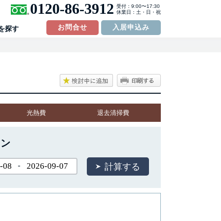
0120-86-3912
受付：9:00〜17:30
休業日：土・日・祝
お問合せ
入居申込み
を探す
光熱費
退去清掃費
ョン
-