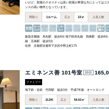
いけど、部屋のクオリティは良い部屋が希望な方にとってはコ
ンスの高い物件となっています。
間取り
1ルーム
広さ
22㎡
入居人数
阪急京都線 烏丸駅 徒歩8分 地下鉄烏丸線 四条駅 徒歩8分
線 五条駅 徒歩5分
住所 京都府京都市下京区中野之町175
エミネンス善 101号室
165,
30日
ファミリー
地下鉄・近鉄 竹田駅 徒歩3分 平成7年築 オートロック
間取り
2LDK
広さ
56.02㎡
入居人数