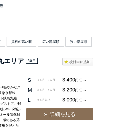
示
順
賃料の高い順
広い部屋順
狭い部屋順
烏丸エリア
30日
3,400
S
円/日〜
1ヵ月～3ヵ月
あり賑やかなス
3,200
M
円/日〜
3ヵ月～6ヵ月
 阪急京都線
地下鉄烏丸線
3,000
L
円/日〜
6ヵ月以上
ッグストア、郵
I-FI対応)
詳細を見る
 オール電化対
一感のある落
費用を抑えた