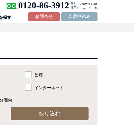
0120-86-3912
受付：9:00〜17:30
休業日：土・日・祝
お問合せ
入居申込み
を探す
禁煙
インターネット
分
圏内