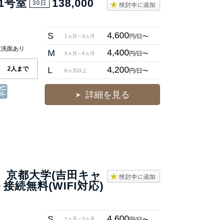
1号室
138,000
30日
4,600
S
円/日〜
1ヵ月～3ヵ月
立洗面あり
4,400
M
円/日〜
3ヵ月～6ヵ月
4,200
2人まで
L
円/日〜
6ヵ月以上
詳細を見る
間 京都大学(吉田キャ
続無料(WIFI対応)
4,600
S
円/日〜
1ヵ月～3ヵ月