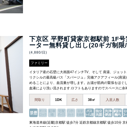
下京区 平野町貸家京都駅前 1F号
ーター無料貸し出し(20ギガ制限/
(4,880/日)
ファミリー
イタリア産の石壁に大画面47インチTV、そして 肩湯、ジェッ
リクシルの最高級バス「スパージュ」完備アクアフィール(肩湯
めることにより、血流量が増します。お湯が筋肉の緊張をほぐ
血液により洗い流されます.ロフトもありますのでスペースに余
間取り
1DK
広さ
38㎡
入居人数
東海道本線(近畿)京都駅 徒歩7分 近鉄京都線京都駅 徒歩10分 