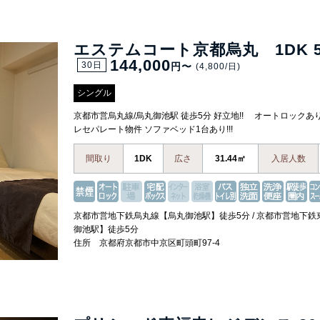
エステムコート京都烏丸 1DK 5
144,000
30日
円〜
(4,800/日)
シングル
京都市営烏丸線/烏丸御池駅 徒歩5分 好立地!! オートロック
レセパレート物件 ソファベッド1台あり!!!
間取り
1DK
広さ
31.44㎡
入居人数
京都市営地下鉄烏丸線【烏丸御池駅】徒歩5分 / 京都市営地下
御池駅】徒歩5分
住所 京都府京都市中京区町頭町97-4