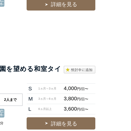
詳細を見る
庭園を望める和室タイ
4,000
S
円/日〜
1ヵ月～3ヵ月
3,800
M
円/日〜
3ヵ月～6ヵ月
2人まで
3,600
L
円/日〜
6ヵ月以上
詳細を見る
1分