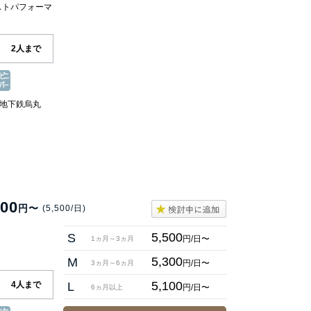
ストパフォーマ
2人まで
 地下鉄烏丸
000
円〜
(5,500/日)
5,500
S
円/日〜
1ヵ月～3ヵ月
5,300
M
円/日〜
3ヵ月～6ヵ月
5,100
4人まで
L
円/日〜
6ヵ月以上