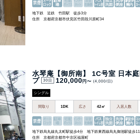
地下鉄 近鉄 竹田駅 徒歩3分
住所 京都府京都市伏見区竹田段川原町34
水琴庵【御所南】 1C号室 日本
プ
120,000
30日
円〜
(4,000/日)
シングル
間取り
1DK
広さ
42㎡
入居人数
地下鉄烏丸線丸太町駅徒歩4分 地下鉄東西線烏丸御池駅徒歩1
住所 京都府京都市中京区福屋町