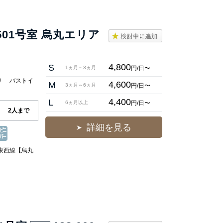
01号室 烏丸エリア
4,800
S
円/日〜
1ヵ月～3ヵ月
あり バストイ
4,600
M
円/日〜
3ヵ月～6ヵ月
4,400
L
円/日〜
6ヵ月以上
2人まで
詳細を見る
鉄東西線【烏丸