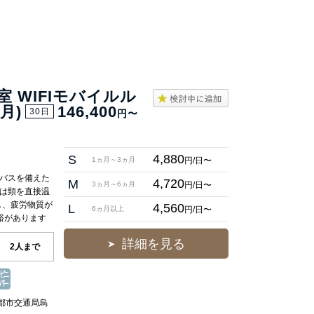
室 WIFIモバイルル
月)
146,400
30日
円〜
4,880
S
円/日〜
1ヵ月～3ヵ月
トバスを備えた
4,720
M
円/日〜
3ヵ月～6ヵ月
)は頸を直接温
し、疲労物質が
4,560
L
円/日〜
6ヵ月以上
裕があります
詳細を見る
2人まで
京都市交通局烏