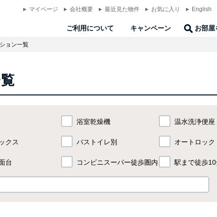
マイページ
会社概要
最近見た物件
お気に入り
English
ご利用について
キャンペーン
お部屋
ション一覧
一覧
浴室乾燥機
温水洗浄便座
ックス
バストイレ別
オートロック
面台
コンビニスーパー
徒歩圏内
駅まで徒歩10