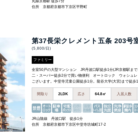
丸線京都駅 徒歩7分
住所 京都府京都市下京区平野町
第37長栄クレメント五条 203号
(5,800/日)
ファミリー
全室50戸の大型マンション JR丹波口駅徒歩1分(JR京都駅まで
二・スーパー徒歩2分で買い物便利 オートロック ウォシュレ
ございます。中堂寺児童公園徒歩1分。龍谷大学(大宮)まで徒歩1
間取り
2LDK
広さ
64.8㎡
入居人数
JR山陰線 丹波口駅 徒歩1分
住所 京都府京都市下京区中堂寺坊城町17-2