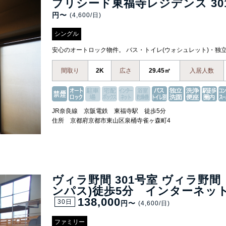
プリシード東福寺レジデンス 30
円〜
(4,600/日)
シングル
安心のオートロック物件。 バス・トイレ(ウォシュレット)・独
間取り
2K
広さ
29.45㎡
入居人数
JR奈良線 京阪電鉄 東福寺駅 徒歩5分
住所 京都府京都市東山区泉桶寺雀ヶ森町4
ヴィラ野間 301号室 ヴィラ野
ンパス)徒歩5分 インターネット接
138,000
30日
円〜
(4,600/日)
ファミリー