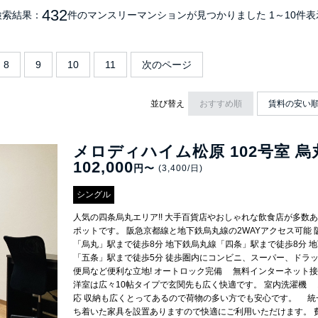
432
検索結果：
件のマンスリーマンション
が見つかりました
1～10件表
8
9
10
11
次のページ
並び替え
おすすめ順
賃料の安い
メロディハイム松原 102号室 
102,000
円〜
(3,400/日)
シングル
人気の四条烏丸エリア!! 大手百貨店やおしゃれな飲食店が多数
ポットです。 阪急京都線と地下鉄烏丸線の2WAYアクセス可能
「烏丸」駅まで徒歩8分 地下鉄烏丸線「四条」駅まで徒歩8分 
「五条」駅まで徒歩5分 徒歩圏内にコンビニ、スーパー、ドラ
便局など便利な立地! オートロック完備 無料インターネット接続(W
洋室は広々10帖タイプで玄関先も広く快適です。 室内洗濯機
応 収納も広くとってあるので荷物の多い方でも安心です。 統
ち着いた家具を設置ありますので快適にご利用いただけます。 