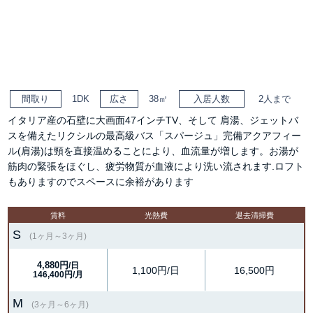
間取り
1DK
広さ
38㎡
入居人数
2人まで
イタリア産の石壁に大画面47インチTV、そして 肩湯、ジェットバ
スを備えたリクシルの最高級バス「スパージュ」完備アクアフィー
ル(肩湯)は頸を直接温めることにより、血流量が増します。お湯が
筋肉の緊張をほぐし、疲労物質が血液により洗い流されます.ロフト
もありますのでスペースに余裕があります
賃料
光熱費
退去清掃費
S
(1ヶ月～3ヶ月)
4,880円
/日
1,100円/日
16,500円
146,400円/月
M
(3ヶ月～6ヶ月)