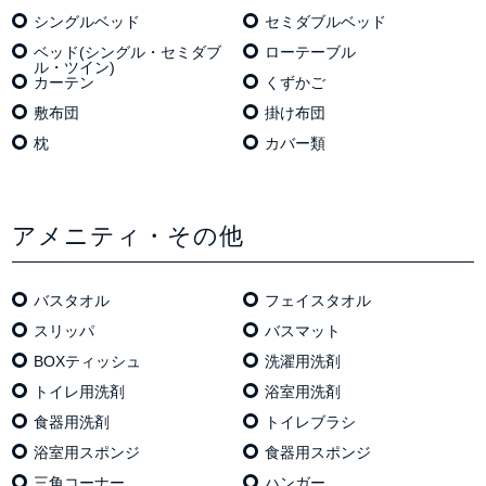
シングルベッド
セミダブルベッド
ベッド(シングル・セミダブ
ローテーブル
ル・ツイン)
カーテン
くずかご
敷布団
掛け布団
枕
カバー類
アメニティ・その他
バスタオル
フェイスタオル
スリッパ
バスマット
BOXティッシュ
洗濯用洗剤
トイレ用洗剤
浴室用洗剤
食器用洗剤
トイレブラシ
浴室用スポンジ
食器用スポンジ
三角コーナー
ハンガー