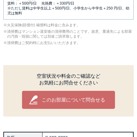
賃料：＋500円/日 光熱費：＋330円/日
※ただし賃料は中学生以上＋500円/日、小学生から中学生＋250 円/日、幼
児は無料
⽕災保険(賠償付) 補償料は料⾦に含みます。
清掃費はマンション退室後の清掃費用のことです。故意、重過失による部屋
の汚損・毀損に関しては別途ご請求致します。
清掃費はご契約時にお支払いいただきます。
空室状況や料金のご確認など
お気軽にお問合せください
このお部屋について問合せる