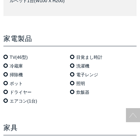
ルベッド1台(W100 X H200)
家電製品
TV(46型)
目覚まし時計
冷蔵庫
洗濯機
掃除機
電⼦レンジ
ポット
照明
ドライヤー
炊飯器
エアコン(1台)
家具