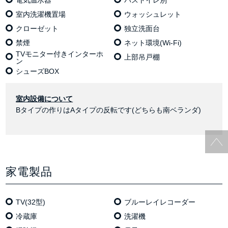
電気温⽔器
バストイレ別
室内洗濯機置場
ウォッシュレット
クローゼット
独⽴洗⾯台
禁煙
ネット環境(Wi-Fi)
TVモニター付きインターホ
上部吊戸棚
ン
シューズBOX
室内設備について
Bタイプの作りはAタイプの反転です(どちらも南ベランダ)
家電製品
TV(32型)
ブルーレイレコーダー
冷蔵庫
洗濯機