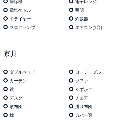
掃除機
電⼦レンジ
電気ケトル
照明
ドライヤー
炊飯器
フロアランプ
エアコン(1台)
家具
ダブルベッド
ローテーブル
カーテン
ソファ
鏡
くずかご
デスク
チェア
敷布団
掛け布団
枕
カバー類