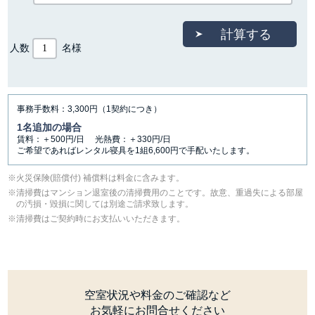
人数
名様
事務手数料：3,300円（1契約につき）
1名追加の場合
賃料：＋500円/日 光熱費：＋330円/日
ご希望であればレンタル寝具を1組6,600円で手配いたします。
⽕災保険(賠償付) 補償料は料⾦に含みます。
清掃費はマンション退室後の清掃費用のことです。故意、重過失による部屋
の汚損・毀損に関しては別途ご請求致します。
清掃費はご契約時にお支払いいただきます。
空室状況や料金のご確認など
お気軽にお問合せください