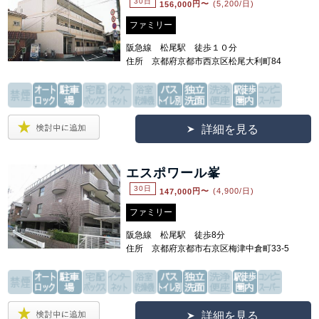
30日
156,000
円〜
(5,200/日)
ファミリー
阪急線 松尾駅 徒歩１０分
住所 京都府京都市西京区松尾大利町84
詳細を見る
エスポワール峯
30日
147,000
円〜
(4,900/日)
ファミリー
阪急線 松尾駅 徒歩8分
住所 京都府京都市右京区梅津中倉町33-5
詳細を見る