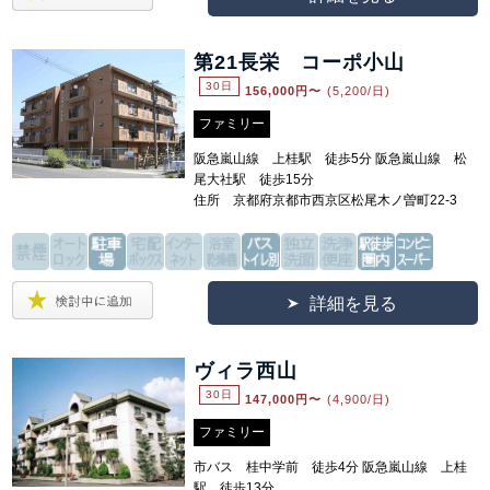
第21長栄 コーポ小山
30日
156,000
円〜
(5,200/日)
ファミリー
阪急嵐山線 上桂駅 徒歩5分 阪急嵐山線 松
尾大社駅 徒歩15分
住所 京都府京都市西京区松尾木ノ曽町22-3
詳細を見る
ヴィラ西山
30日
147,000
円〜
(4,900/日)
ファミリー
市バス 桂中学前 徒歩4分 阪急嵐山線 上桂
駅 徒歩13分