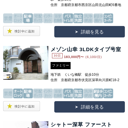
住所 京都府京都市西京区山田北山田町6番地
詳細を見る
メゾン山幸 3LDKタイプ号室
30日
183,000
円〜
(6,100/日)
ファミリー
地下鉄 くいな橋駅 徒歩10分
住所 京都府京都市伏見区深草向川原町18-2
詳細を見る
シャトー深草 ファースト