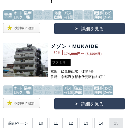
1
詳細を見る
メゾン・MUKAIDE
30日
174,000
円〜
(5,800/日)
ファミリー
京阪 伏見桃山駅 徒歩7分
住所 京都府京都市伏見区伯キ町11
詳細を見る
前のページ
10
11
12
13
14
15