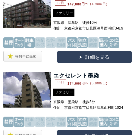
30日
147,000
円〜
(4,900/日)
ファミリー
京阪線 深草駅 徒歩10分
住所 京都府京都市伏見区深草西浦町3-8,9
詳細を見る
エクセレント墨染
30日
174,000
円〜
(5,800/日)
ファミリー
京阪線 墨染駅 徒歩3分
住所 京都府京都市伏見区深草山村町1024