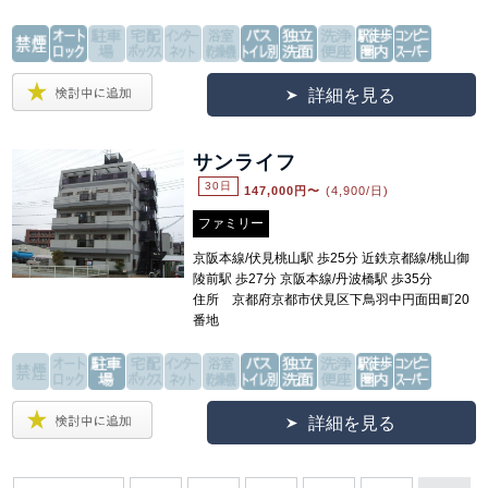
詳細を見る
サンライフ
30日
147,000
円〜
(4,900/日)
ファミリー
京阪本線/伏見桃山駅 歩25分 近鉄京都線/桃山御
陵前駅 歩27分 京阪本線/丹波橋駅 歩35分
住所 京都府京都市伏見区下鳥羽中円面田町20
番地
詳細を見る