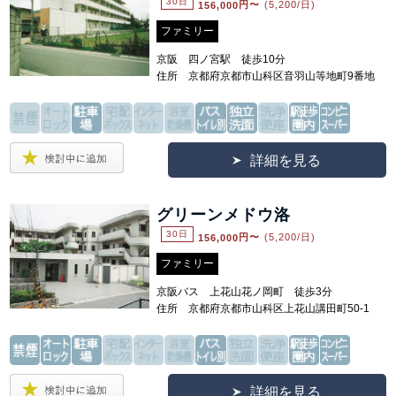
30日
156,000
円〜
(5,200/日)
ファミリー
京阪 四ノ宮駅 徒歩10分
住所 京都府京都市山科区音羽山等地町9番地
詳細を見る
グリーンメドウ洛
30日
156,000
円〜
(5,200/日)
ファミリー
京阪バス 上花山花ノ岡町 徒歩3分
住所 京都府京都市山科区上花山講田町50-1
詳細を見る