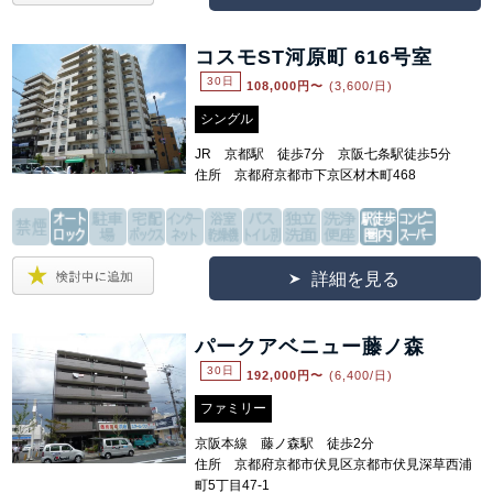
コスモST河原町 616号室
30日
108,000
円〜
(3,600/日)
シングル
JR 京都駅 徒歩7分 京阪七条駅徒歩5分
住所 京都府京都市下京区材木町468
詳細を見る
パークアベニュー藤ノ森
30日
192,000
円〜
(6,400/日)
ファミリー
京阪本線 藤ノ森駅 徒歩2分
住所 京都府京都市伏見区京都市伏見深草西浦
町5丁目47-1