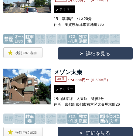
147,000
円〜
(4,900/日)
ファミリー
JR 草津駅 バス20分
住所 滋賀県草津市青地町995
詳細を見る
メゾン太秦
30日
174,000
円〜
(5,800/日)
ファミリー
JR山陰本線 太秦駅 徒歩2分
住所 京都府京都市右京区太秦馬塚町26
詳細を見る