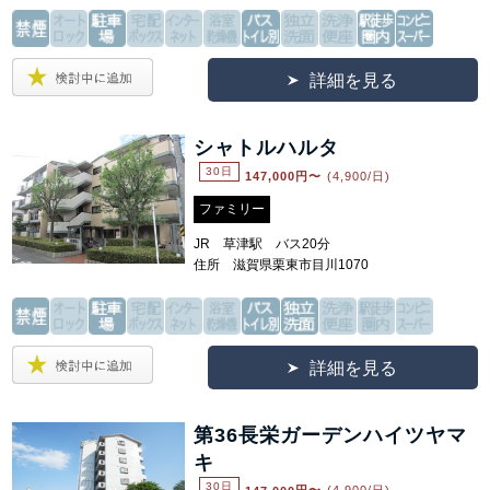
詳細を見る
シャトルハルタ
30日
147,000
円〜
(4,900/日)
ファミリー
JR 草津駅 バス20分
住所 滋賀県栗東市目川1070
詳細を見る
第36長栄ガーデンハイツヤマ
キ
30日