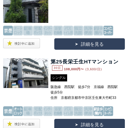
詳細を見る
第25長栄壬生HTマンション
30日
108,000
円〜
(3,600/日)
シングル
阪急線 西院駅 徒歩7分 京福線 西院駅
徒歩5分
住所 京都府京都市中京区壬生東大竹町33
詳細を見る