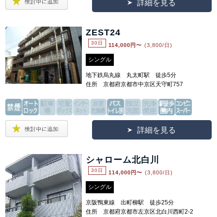
詳細を見る
ZEST24
30日
114,000
円〜
(3,800/日)
シングル
地下鉄烏丸線 丸太町駅 徒歩5分
住所 京都府京都市中京区天守町757
詳細を見る
シャローム北白川
30日
114,000
円〜
(3,800/日)
シングル
京阪鴨東線 出町柳駅 徒歩25分
住所 京都府京都市左京区北白川西町2-2