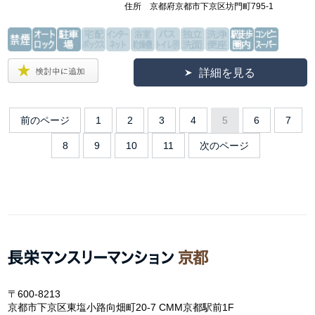
住所 京都府京都市下京区坊門町795-1
詳細を見る
前のページ
1
2
3
4
5
6
7
8
9
10
11
次のページ
〒600-8213
京都市下京区東塩小路向畑町20-7 CMM京都駅前1F