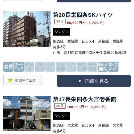
第28長栄四条SKハイツ
30日
96,000
円〜
(3,200/日)
シングル
阪急線 西院駅 徒歩5分 京福線 西院駅
徒歩3分
住所 京都府京都市中京区壬生森町56番地20
詳細を見る
第17長栄四条大宮壱番館
30日
108,000
円〜
(3,600/日)
シングル
阪急線 大宮駅 徒歩6分 京福線 大宮駅
徒歩6分