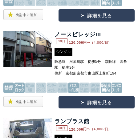
詳細を見る
ノースビレッジIII
30日
120,000
円〜
(4,000/日)
シングル
阪急線 河原町駅 徒歩5分 京阪線 四条
駅 徒歩3分
住所 京都府京都市東山区上柳町194
詳細を見る
ランブラス館
30日
120,000
円〜
(4,000/日)