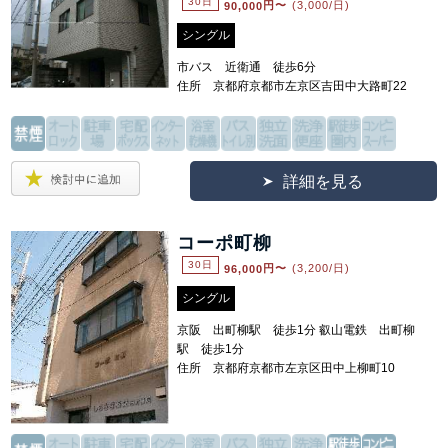
30日
90,000
円〜
(3,000/日)
シングル
市バス 近衛通 徒歩6分
住所 京都府京都市左京区吉田中大路町22
詳細を見る
コーポ町柳
30日
96,000
円〜
(3,200/日)
シングル
京阪 出町柳駅 徒歩1分 叡山電鉄 出町柳
駅 徒歩1分
住所 京都府京都市左京区田中上柳町10