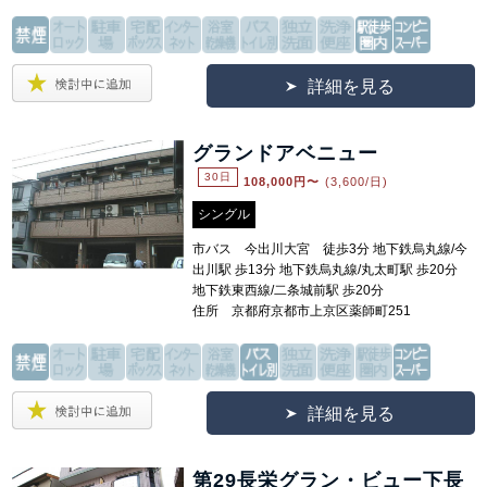
詳細を見る
グランドアベニュー
30日
108,000
円〜
(3,600/日)
シングル
市バス 今出川大宮 徒歩3分 地下鉄烏丸線/今
出川駅 歩13分 地下鉄烏丸線/丸太町駅 歩20分
地下鉄東西線/二条城前駅 歩20分
住所 京都府京都市上京区薬師町251
詳細を見る
第29長栄グラン・ビュー下長