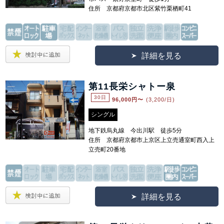
住所 京都府京都市北区紫竹栗栖町41
詳細を見る
第11長栄シャトー泉
30日
96,000
円〜
(3,200/日)
シングル
地下鉄烏丸線 今出川駅 徒歩5分
住所 京都府京都市上京区上立売通室町西入上
立売町20番地
詳細を見る