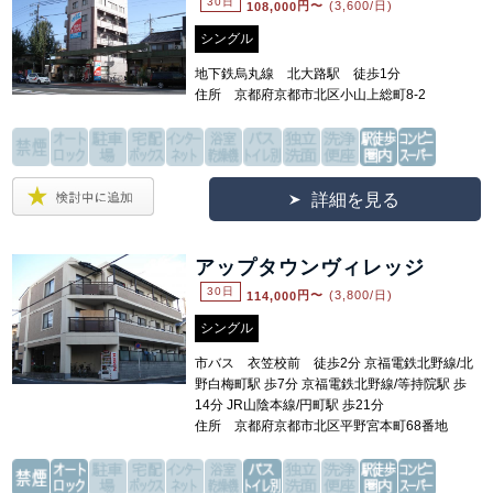
30日
108,000
円〜
(3,600/日)
シングル
地下鉄烏丸線 北大路駅 徒歩1分
住所 京都府京都市北区小山上総町8-2
詳細を見る
アップタウンヴィレッジ
30日
114,000
円〜
(3,800/日)
シングル
市バス 衣笠校前 徒歩2分 京福電鉄北野線/北
野白梅町駅 歩7分 京福電鉄北野線/等持院駅 歩
14分 JR山陰本線/円町駅 歩21分
住所 京都府京都市北区平野宮本町68番地