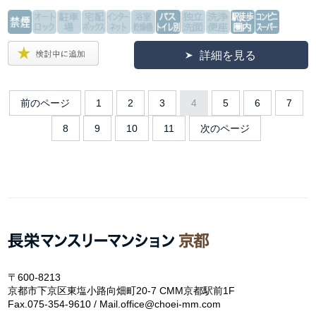
詳細を見る
前のページ
1
2
3
4
5
6
7
8
9
10
11
次のページ
〒600-8213
京都市下京区東塩小路向畑町20-7 CMM京都駅前1F
Fax.075-354-9610 / Mail.office@choei-mm.com