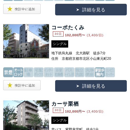
詳細を見る
コーポたくみ
30日
102,000
円〜
(3,400/日)
シングル
地下鉄烏丸線 北大路駅 徒歩7分
住所 京都府京都市北区小山東元町20
詳細を見る
カーサ栗栖
30日
102,000
円〜
(3,400/日)
シングル
市バス 紫野泉堂町 徒歩1分