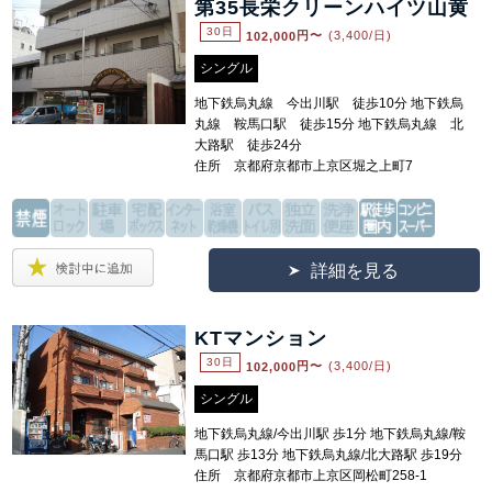
第35長栄クリーンハイツ山黄
30日
102,000
円〜
(3,400/日)
シングル
地下鉄烏丸線 今出川駅 徒歩10分 地下鉄烏
丸線 鞍馬口駅 徒歩15分 地下鉄烏丸線 北
大路駅 徒歩24分
住所 京都府京都市上京区堀之上町7
詳細を見る
KTマンション
30日
102,000
円〜
(3,400/日)
シングル
地下鉄烏丸線/今出川駅 歩1分 地下鉄烏丸線/鞍
馬口駅 歩13分 地下鉄烏丸線/北大路駅 歩19分
住所 京都府京都市上京区岡松町258-1