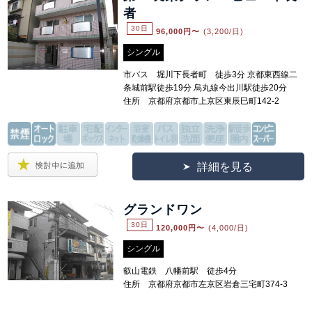
者
30日
96,000
円〜
(3,200/日)
シングル
市バス 堀川下長者町 徒歩3分 京都東西線二
条城前駅徒歩19分 烏丸線今出川駅徒歩20分
住所 京都府京都市上京区東辰巳町142-2
詳細を見る
グランドワン
30日
120,000
円〜
(4,000/日)
シングル
叡山電鉄 八幡前駅 徒歩4分
住所 京都府京都市左京区岩倉三宅町374-3