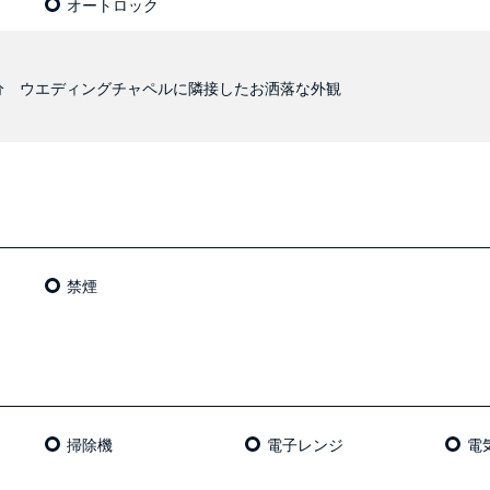
オートロック
7分 ウエディングチャペルに隣接したお洒落な外観
禁煙
掃除機
電⼦レンジ
電