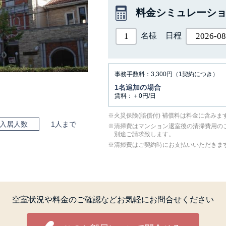
料金シミュレーシ
名様
日程
事務手数料：3,300円（1契約につき）
1名追加の場合
賃料：＋0円/日
⽕災保険(賠償付) 補償料は料⾦に含みま
入居人数
1人まで
清掃費はマンション退室後の清掃費用の
別途ご請求致します。
清掃費はご契約時にお支払いいただきま
空室状況や料金のご確認など
お気軽にお問合せください