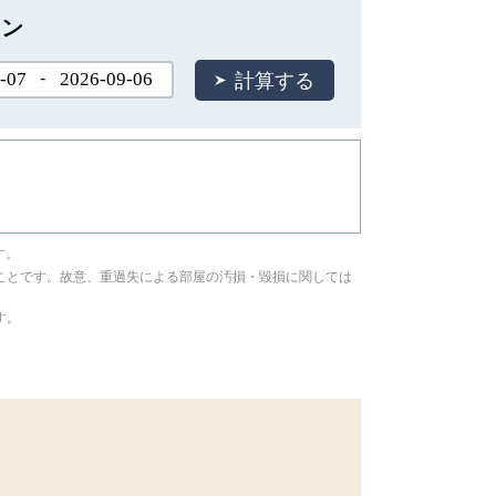
ョン
-
す。
ことです。故意、重過失による部屋の汚損・毀損に関しては
す。