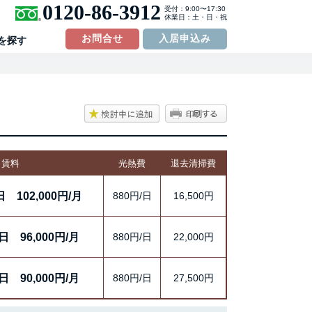
0120-86-3912
受付：9:00〜17:30
休業日：土・日・祝
お問合せ
入居申込み
を探す
賃料
光熱費
退去清掃費
日
102,000円/月
880円/日
16,500円
/日
96,000円/月
880円/日
22,000円
/日
90,000円/月
880円/日
27,500円