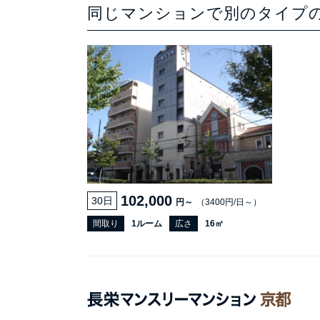
同じマンションで別のタイプ
102,000
30日
円～
（3400円/日～）
間取り
1ルーム
広さ
16㎡