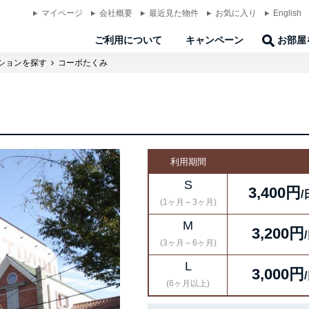
マイページ
会社概要
最近見た物件
お気に入り
English
ご利用について
キャンペーン
お部屋
ションを探す
コーポたくみ
利用期間
S
3,400円
/
(1ヶ月～3ヶ月)
M
3,200円
(3ヶ月～6ヶ月)
L
3,000円
(6ヶ月以上)