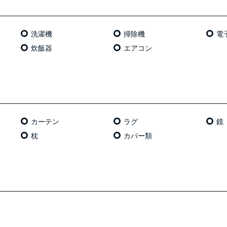
洗濯機
掃除機
電
炊飯器
エアコン
カーテン
ラグ
鏡
枕
カバー類