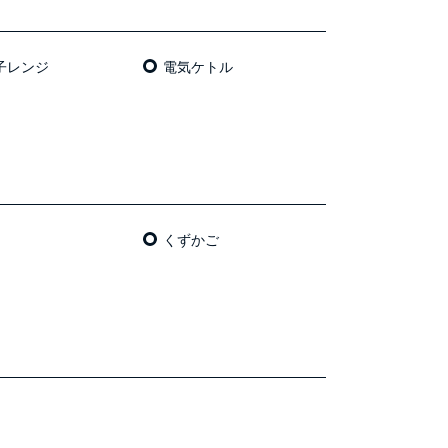
⼦レンジ
電気ケトル
くずかご