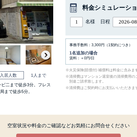
料金シミュレーシ
名様
日程
事務手数料：3,300円（1契約につき）
1名追加の場合
賃料：＋0円/日
Next
⽕災保険(賠償付) 補償料は料⾦に含みま
入居人数
1人まで
清掃費はマンション退室後の清掃費用の
別途ご請求致します。
ンビ二まで徒歩3分。フレス
清掃費はご契約時にお支払いいただきま
便局まで徒歩5分。
空室状況や料金のご確認など
お気軽にお問合せください