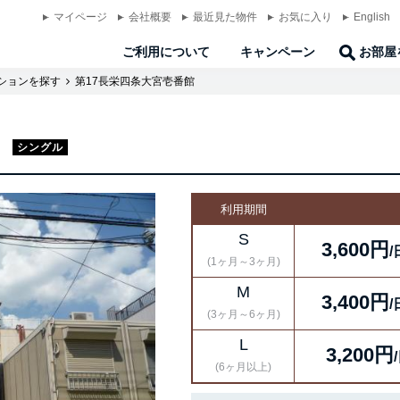
マイページ
会社概要
最近見た物件
お気に入り
English
ご利用について
キャンペーン
お部屋
ションを探す
第17長栄四条大宮壱番館
館
シングル
利用期間
S
3,600円
/
(1ヶ月～3ヶ月)
M
3,400円
/
(3ヶ月～6ヶ月)
L
3,200円
(6ヶ月以上)