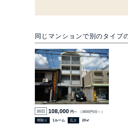
同じマンションで別のタイプ
108,000
30日
円～
（3600円/日～）
間取り
1ルーム
広さ
20㎡