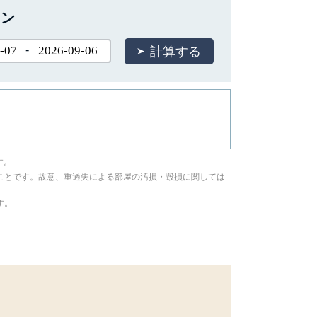
ョン
-
す。
ことです。故意、重過失による部屋の汚損・毀損に関しては
す。