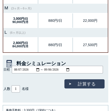
M
(3ヶ月～6ヶ月)
3,000円
/日
880円/日
22,000円
90,000円/月
L
(6ヶ月以上)
2,800円
/日
880円/日
27,500円
84,000円/月
料金シミュレーション
日程
～
人数
名様
事務手数料：3,300円（1契約につき）