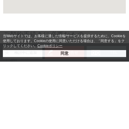
ご契約手続きに必要なもの
当Webサイトでは、お客様に適した情報/サービスを提供するために、Cookieを
使用しております。Cookieの使用に同意いただける場合は、「同意する」をク
リックしてください。
Cookieポリシー
お問合せ
TEL
検討中に追加
賃貸借契約書
入居者様身分証明書コピー
法人の場合：登記簿謄本コピー
(無い場合は会社パンフレッ
ト)