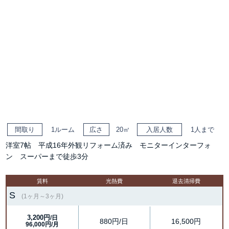
間取り
1ルーム
広さ
20㎡
入居人数
1人まで
洋室7帖 平成16年外観リフォーム済み モニターインターフォ
ン スーパーまで徒歩3分
賃料
光熱費
退去清掃費
S
(1ヶ月～3ヶ月)
3,200円
/日
880円/日
16,500円
96,000円/月