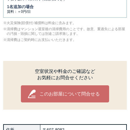
1名追加の場合
賃料：＋0円/日
⽕災保険(賠償付) 補償料は料⾦に含みます。
清掃費はマンション退室後の清掃費用のことです。故意、重過失による部屋
の汚損・毀損に関しては別途ご請求致します。
清掃費はご契約時にお支払いいただきます。
空室状況や料金のご確認など
お気軽にお問合せください
このお部屋について問合せる
住所
〒607-8082