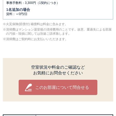
事務手数料：3,300円（1契約につき）
1名追加の場合
賃料：＋0円/日
⽕災保険(賠償付) 補償料は料⾦に含みます。
清掃費はマンション退室後の清掃費用のことです。故意、重過失による部屋
の汚損・毀損に関しては別途ご請求致します。
清掃費はご契約時にお支払いいただきます。
空室状況や料金のご確認など
お気軽にお問合せください
このお部屋について問合せる