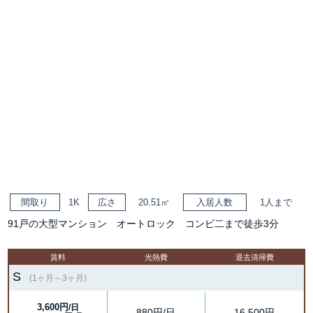
間取り
1K
広さ
20.51㎡
入居人数
1人まで
91戸の大型マンション オートロック コンビ二まで徒歩3分
賃料
光熱費
退去清掃費
S
(1ヶ月～3ヶ月)
3,600円
/日
880円/日
16,500円