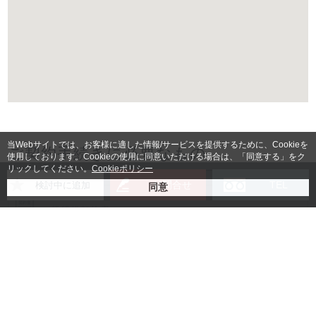
当Webサイトでは、お客様に適した情報/サービスを提供するために、Cookieを
ご契約手続きに必要なもの
使用しております。Cookieの使用に同意いただける場合は、「同意する」をク
リックしてください。
Cookieポリシー
お問合せ
TEL
検討中に追加
賃貸借契約書
入居者様身分証明書コピー