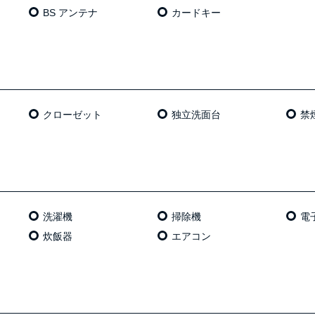
BS アンテナ
カードキー
クローゼット
独⽴洗⾯台
禁
洗濯機
掃除機
電
炊飯器
エアコン