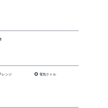
煙
⼦レンジ
電気ケトル