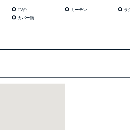
TV台
カーテン
ラ
カバー類