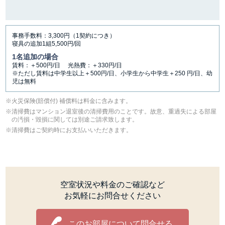
事務手数料：3,300円（1契約につき）
寝具の追加1組5,500円/回
1名追加の場合
賃料：＋500円/日 光熱費：＋330円/日
※ただし賃料は中学生以上＋500円/日、小学生から中学生＋250 円/日、幼
児は無料
⽕災保険(賠償付) 補償料は料⾦に含みます。
清掃費はマンション退室後の清掃費用のことです。故意、重過失による部屋
の汚損・毀損に関しては別途ご請求致します。
清掃費はご契約時にお支払いいただきます。
空室状況や料金のご確認など
お気軽にお問合せください
このお部屋について問合せる