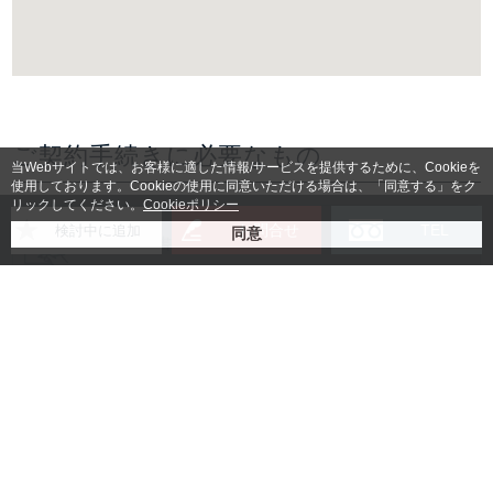
ご契約手続きに必要なもの
当Webサイトでは、お客様に適した情報/サービスを提供するために、Cookieを
使用しております。Cookieの使用に同意いただける場合は、「同意する」をク
リックしてください。
Cookieポリシー
お問合せ
TEL
検討中に追加
賃貸借契約書
入居者様身分証明書コピー
法人の場合：登記簿謄本コピー
(無い場合は会社パンフレッ
ト)