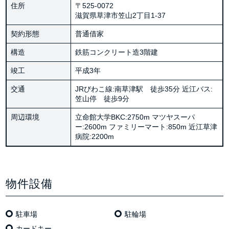
住所
〒525-0072
滋賀県草津市笠山2丁目1-37
契約形態
普通借家
構造
鉄筋コンクリート造3階建
竣工
平成3年
交通
JRびわこ線:南草津駅 徒歩35分 近江バス:
笠山停 徒歩9分
周辺環境
立命館大学BKC:2750m マツヤスーパ
ー:2600m ファミリーマート:850m 近江草津
病院:2200m
物件設備
駐車場
駐輪場
カードキー