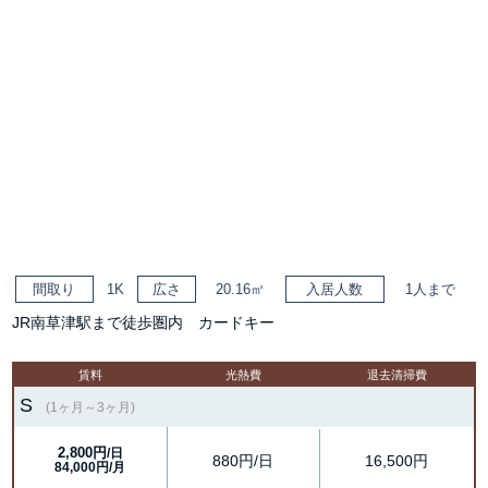
間取り
1K
広さ
20.16㎡
入居人数
1人まで
JR南草津駅まで徒歩圏内 カードキー
賃料
光熱費
退去清掃費
S
(1ヶ月～3ヶ月)
2,800円
/日
880円/日
16,500円
84,000円/月