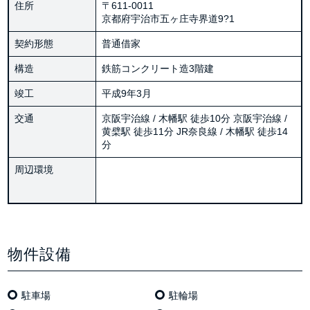
住所
〒611-0011
京都府宇治市五ヶ庄寺界道9?1
契約形態
普通借家
構造
鉄筋コンクリート造3階建
竣工
平成9年3月
交通
京阪宇治線 / 木幡駅 徒歩10分 京阪宇治線 /
黄檗駅 徒歩11分 JR奈良線 / 木幡駅 徒歩14
分
周辺環境
物件設備
駐車場
駐輪場