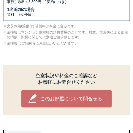
事務手数料：3,300円（1契約につき）
1名追加の場合
賃料：＋0円/日
⽕災保険(賠償付) 補償料は料⾦に含みます。
清掃費はマンション退室後の清掃費用のことです。故意、重過失による部屋
の汚損・毀損に関しては別途ご請求致します。
清掃費はご契約時にお支払いいただきます。
空室状況や料金のご確認など
お気軽にお問合せください
このお部屋について問合せる