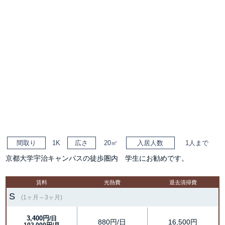
間取り
1K
広さ
20㎡
入居人数
1人まで
京都大学宇治キャンパスの徒歩圏内 学生にお勧めです。
賃料
光熱費
退去清掃費
S
(1ヶ月～3ヶ月)
3,400円
/日
880円/日
16,500円