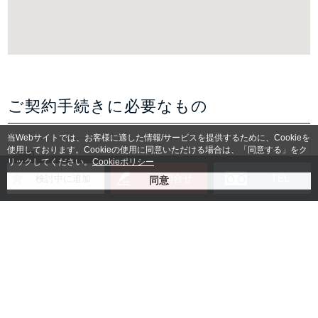
ご契約手続きに必要なもの
当Webサイトでは、お客様に適した情報/サービスを提供するために、Cookieを
使用しております。Cookieの使用に同意いただける場合は、「同意する」をク
リックしてください。
Cookieポリシー
賃貸借契約書
お問合せ
TEL
検討中に追加
入居者様身分証明書コピー
法人の場合：登記簿謄本コピー
(無い場合は会社パンフレッ
ト)