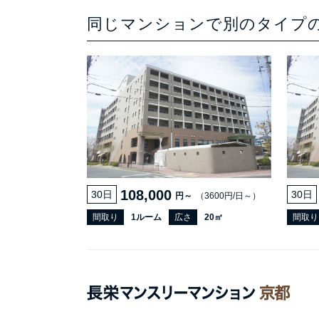
同じマンションで別のタイプ
108,000
30日
30日
円～
（3600円/日～）
間取り
1ルーム
広さ
20㎡
間取り