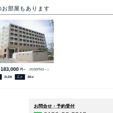
のお部屋もあります
183,000
円～
（6100円/日～）
2LDK
広さ
48㎡
お問合せ・予約受付