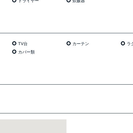
ドライヤー
炊飯器
TV台
カーテン
ラ
カバー類