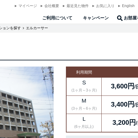
マイページ
会社概要
最近見た物件
お気に入り
English
ご利用について
キャンペーン
お部屋
ションを探す
エルカーサー
利用期間
S
3,600円
/
(1ヶ月～3ヶ月)
M
3,400円
/
(3ヶ月～6ヶ月)
L
3,200円
(6ヶ月以上)