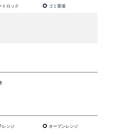
ートロック
ゴミ置場
煙
⼦レンジ
オーブンレンジ