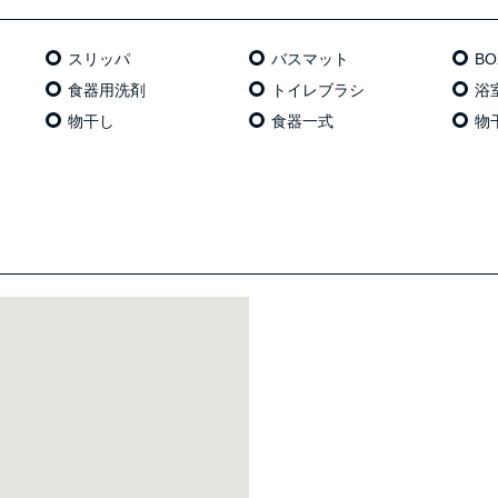
スリッパ
バスマット
B
食器用洗剤
トイレブラシ
浴
物干し
食器一式
物