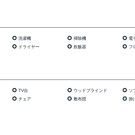
洗濯機
掃除機
電
ドライヤー
炊飯器
フ
TV台
ウッドブラインド
ソ
チェア
敷布団
掛