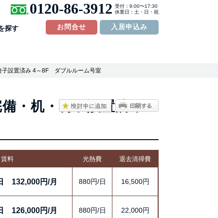
0120-86-3912
受付：9:00〜17:30
休業日：土・日・祝
お問合せ
入居申込み
を探す
椅子設置済み 4～8F ダブルルーム号室
備・机・椅子設置済み 4
賃料
光熱費
退去清掃費
日
132,000円/月
880円/日
16,500円
日
126,000円/月
880円/日
22,000円