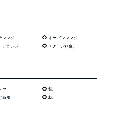
⼦レンジ
オーブンレンジ
ロアランプ
エアコン(1台)
ファ
鏡
け布団
枕