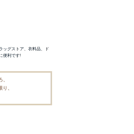
ラッグストア、衣料品、ド
に便利です!
ろ、
限り、