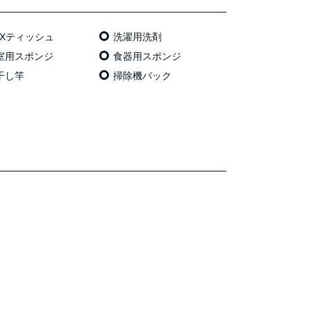
OXティッシュ
洗濯用洗剤
室用スポンジ
食器用スポンジ
干し竿
掃除機パック