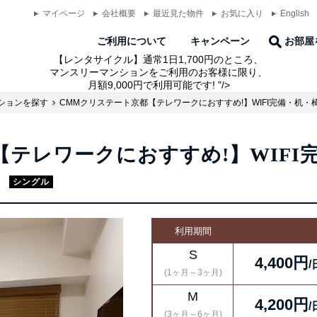
マイページ
会社概要
最近見た物件
お気に入り
English
ご利用について
キャンペーン
お部屋
【レンタサイクル】通常1日1,700円のところ、
マンスリーマンションをご利用のお客様に限り、
月額9,000円で利用可能です!
"/>
ションを探す
CMMクリステート京都【テレワークにおすすめ!】WIFI完備・机・
テレワークにおすすめ!】WIFI完
室
シングル
利用期間
S
4,400円
/
(1ヶ月～3ヶ月)
M
4,200円
/
(3ヶ月～6ヶ月)