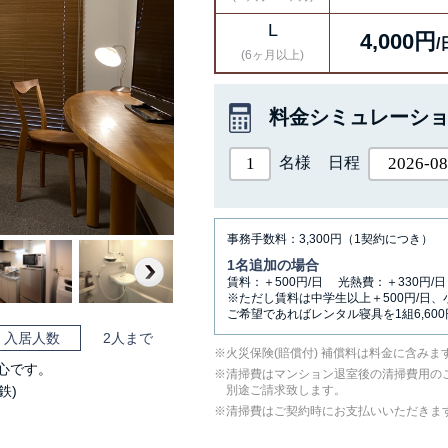
L
4,000円
/
(6ヶ月以上)
料金シミュレーシ
名様
日程
事務手数料：3,300円（1契約につき）
1名追加の場合
賃料：＋500円/日 光熱費：＋330円/日
Next
※ただし賃料は中学生以上＋500円/日、
ご希望であればレンタル寝具を1組6,60
入居人数
2人まで
⽕災保険(賠償付) 補償料は料⾦に含みま
心です。
清掃費はマンション退室後の清掃費用の
鉄)
別途ご請求致します。
清掃費はご契約時にお支払いいただきま