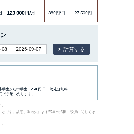
日
120,000円/月
880円/日
27,500円
ョン
-
小学生から中学生＋250 円/日、幼児は無料
0円で手配いたします。
す。
ことです。故意、重過失による部屋の汚損・毀損に関しては
す。