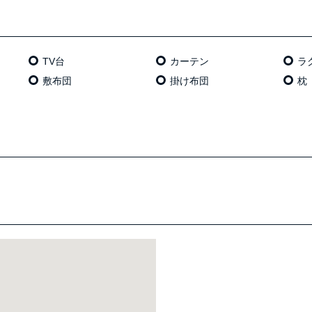
TV台
カーテン
ラ
敷布団
掛け布団
枕