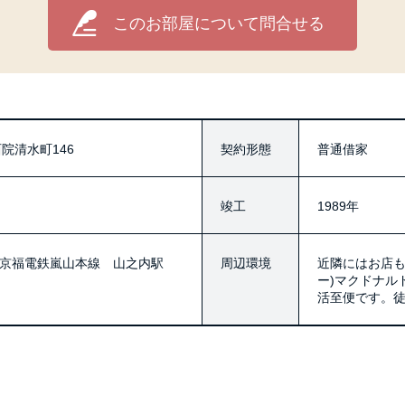
このお部屋について問合せる
院清水町146
契約形態
普通借家
竣工
1989年
分 京福電鉄嵐山本線 山之内駅
周辺環境
近隣にはお店も
ー)マクドナル
活至便です。徒