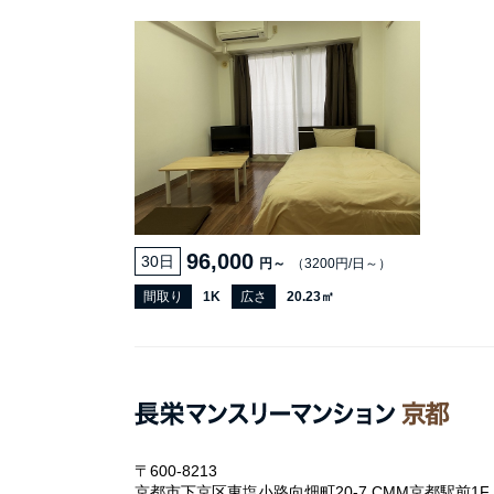
96,000
30日
円～
（3200円/日～）
間取り
1K
広さ
20.23㎡
〒600-8213
京都市下京区東塩小路向畑町20-7 CMM京都駅前1F