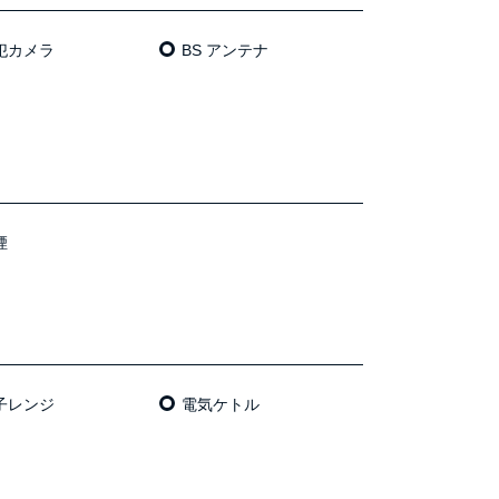
犯カメラ
BS アンテナ
煙
⼦レンジ
電気ケトル