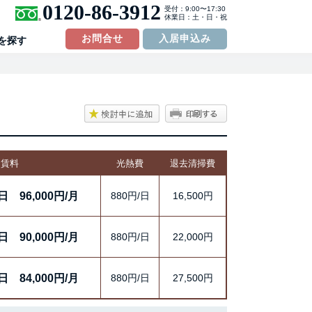
0120-86-3912
受付：9:00〜17:30
休業日：土・日・祝
お問合せ
入居申込み
を探す
賃料
光熱費
退去清掃費
/日
96,000円/月
880円/日
16,500円
/日
90,000円/月
880円/日
22,000円
/日
84,000円/月
880円/日
27,500円