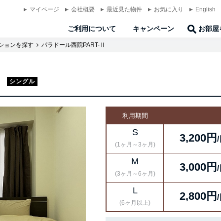
マイページ
会社概要
最近見た物件
お気に入り
English
ご利用について
キャンペーン
お部屋
ションを探す
パラドール西院PART-Ⅱ
Ⅱ
シングル
利用期間
S
3,200円
(1ヶ月～3ヶ月)
M
3,000円
(3ヶ月～6ヶ月)
L
2,800円
(6ヶ月以上)