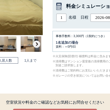
料金シミュレーシ
名様
日程
事務手数料：3,300円（1契約につき）
1名追加の場合
賃料：＋0円/日
Next
⽕災保険(賠償付) 補償料は料⾦に含みま
入居人数
1人まで
清掃費はマンション退室後の清掃費用の
別途ご請求致します。
清掃費はご契約時にお支払いいただきま
ガレージの空き状況についてはお問い合
空室状況や料金のご確認など
お気軽にお問合せください