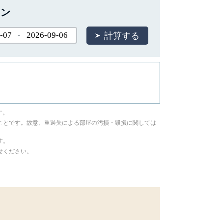
ョン
-
す。
ことです。故意、重過失による部屋の汚損・毀損に関しては
す。
せください。