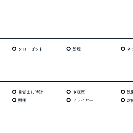
クローゼット
禁煙
ネッ
目覚まし時計
冷蔵庫
洗
照明
ドライヤー
炊