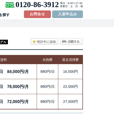
0120-86-3912
受付：9:00〜17:30
休業日：土・日・祝
お問合せ
入居申込み
を探す
グル
賃料
光熱費
退去清掃費
/日
84,000円/月
880円/日
16,500円
/日
78,000円/月
880円/日
22,000円
/日
72,000円/月
880円/日
27,500円