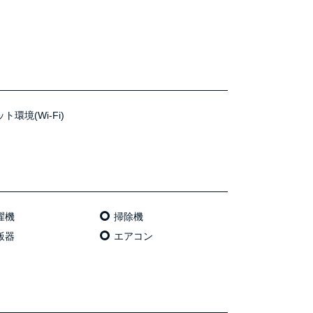
ト環境(Wi-Fi)
濯機
掃除機
飯器
エアコン