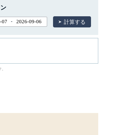
ョン
-
す。