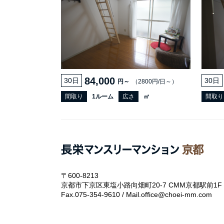
84,000
30日
30日
円～
（2800円/日～）
間取り
1ルーム
広さ
㎡
間取り
〒600-8213
京都市下京区東塩小路向畑町20-7 CMM京都駅前1F
Fax.075-354-9610 / Mail.office@choei-mm.com