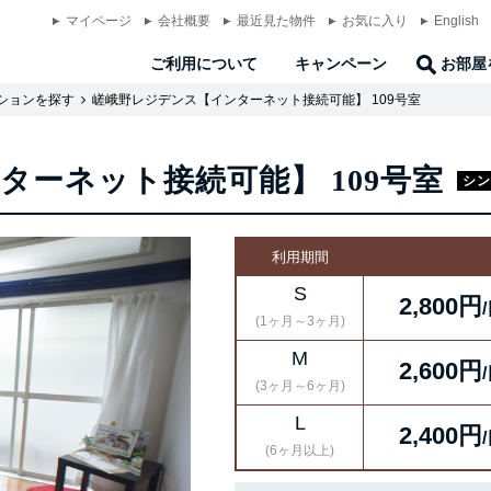
マイページ
会社概要
最近見た物件
お気に入り
English
ご利用について
キャンペーン
お部屋
ションを探す
嵯峨野レジデンス【インターネット接続可能】 109号室
ーネット接続可能】 109号室
シン
利用期間
S
2,800円
(1ヶ月～3ヶ月)
M
2,600円
(3ヶ月～6ヶ月)
L
2,400円
(6ヶ月以上)