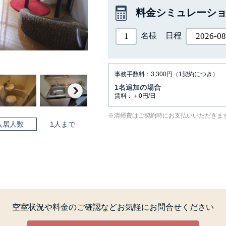
料金シミュレーシ
名様
日程
事務手数料：3,300円（1契約につき）
1名追加の場合
賃料：＋0円/日
Next
清掃費はご契約時にお支払いいただきま
入居人数
1人まで
空室状況や料金のご確認など
お気軽にお問合せください