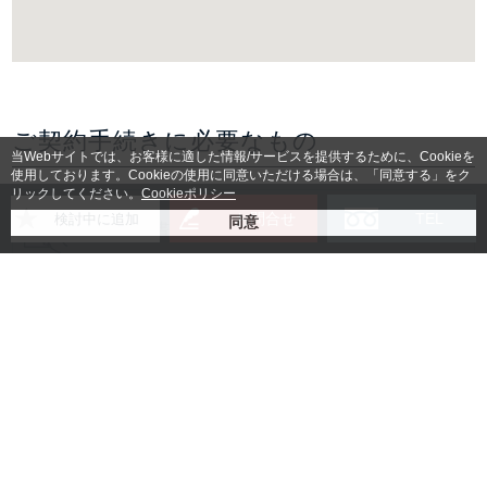
ご契約手続きに必要なもの
当Webサイトでは、お客様に適した情報/サービスを提供するために、Cookieを
使用しております。Cookieの使用に同意いただける場合は、「同意する」をク
リックしてください。
Cookieポリシー
お問合せ
TEL
検討中に追加
賃貸借契約書
入居者様身分証明書コピー
法人の場合：登記簿謄本コピー
(無い場合は会社パンフレッ
ト)