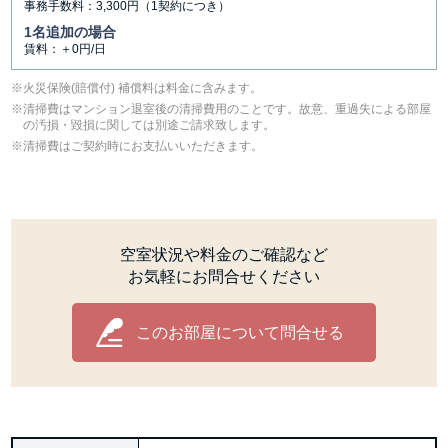
事務手数料：3,300円（1契約につき）
1名追加の場合
賃料：＋0円/日
⽕災保険(賠償付) 補償料は料⾦に含みます。
清掃費はマンション退室後の清掃費用のことです。故意、重過失による部屋
の汚損・毀損に関しては別途ご請求致します。
清掃費はご契約時にお支払いいただきます。
空室状況や料金のご確認など
お気軽にお問合せください
このお部屋について問合せる