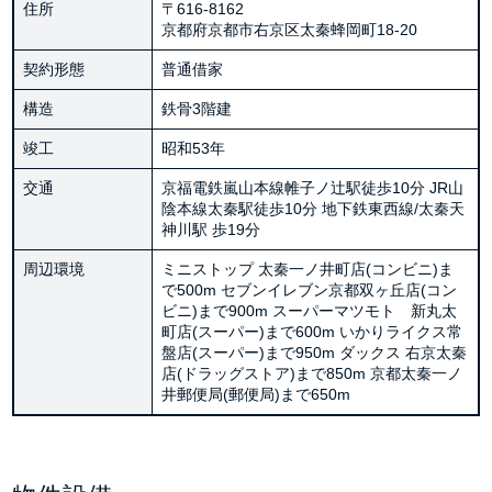
住所
〒616-8162
京都府京都市右京区太秦蜂岡町18-20
契約形態
普通借家
構造
鉄骨3階建
竣工
昭和53年
交通
京福電鉄嵐山本線帷子ノ辻駅徒歩10分 JR山
陰本線太秦駅徒歩10分 地下鉄東西線/太秦天
神川駅 歩19分
周辺環境
ミニストップ 太秦一ノ井町店(コンビニ)ま
で500m セブンイレブン京都双ヶ丘店(コン
ビニ)まで900m スーパーマツモト 新丸太
町店(スーパー)まで600m いかりライクス常
盤店(スーパー)まで950m ダックス 右京太秦
店(ドラッグストア)まで850m 京都太秦一ノ
井郵便局(郵便局)まで650m