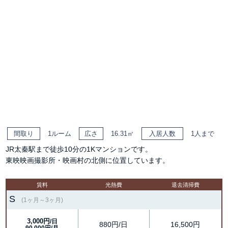
間取り
1ルーム
広さ
16.31㎡
入居人数
1人まで
JR太秦駅まで徒歩10分の1Kマンションです。
東映映画撮影所・映画村の北側に位置しています。
賃料
光熱費
退去清掃費
S
(1ヶ月～3ヶ月)
3,000円
/日
880円/日
16,500円
90,000円/月