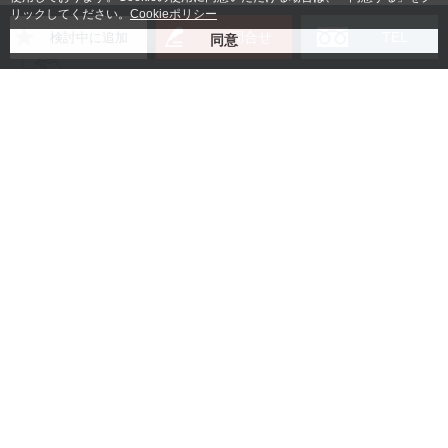
リックしてください。
Cookieポリシー
お問合せ
TEL
検討中に追加
賃貸借契約書
入居者様身分証明書コピー
法人の場合：登記簿謄本コピー
(無い場合は会社パンフレッ
ト)
個人の場合：
保証人様の身分証明書コピー