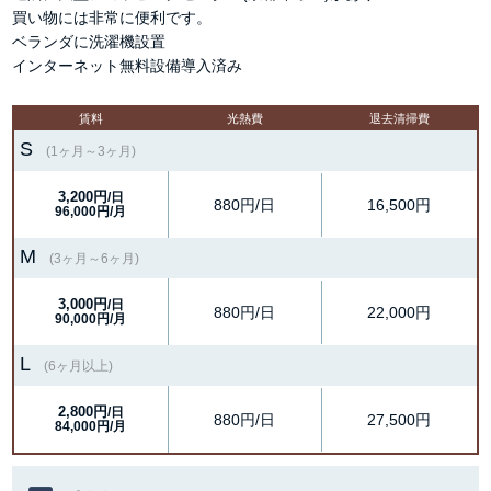
買い物には非常に便利です。
ベランダに洗濯機設置
インターネット無料設備導入済み
賃料
光熱費
退去清掃費
S
(1ヶ月～3ヶ月)
3,200円
/日
880円/日
16,500円
96,000円/月
M
(3ヶ月～6ヶ月)
3,000円
/日
880円/日
22,000円
90,000円/月
L
(6ヶ月以上)
2,800円
/日
880円/日
27,500円
84,000円/月