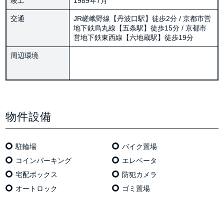
竣工
1989年7月
交通
JR嵯峨野線【丹波口駅】徒歩2分 / 京都市営
地下鉄烏丸線【五条駅】徒歩15分 / 京都市
営地下鉄東西線【六地蔵駅】徒歩19分
周辺環境
物件設備
駐輪場
バイク置場
コインパーキング
エレベータ
宅配ボックス
防犯カメラ
オートロック
ゴミ置場