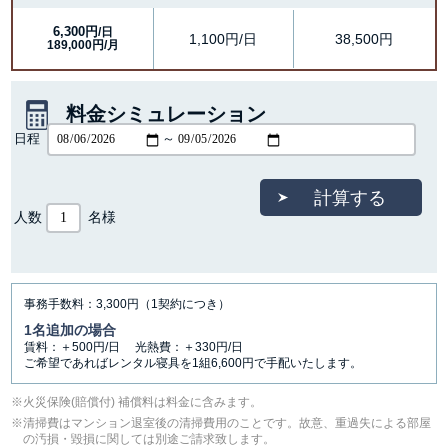
6,300円
/日
1,100円/日
38,500円
189,000円/月
料金シミュレーション
日程
～
人数
名様
事務手数料：3,300円（1契約につき）
1名追加の場合
賃料：＋500円/日 光熱費：＋330円/日
ご希望であればレンタル寝具を1組6,600円で手配いたします。
⽕災保険(賠償付) 補償料は料⾦に含みます。
清掃費はマンション退室後の清掃費用のことです。故意、重過失による部屋
の汚損・毀損に関しては別途ご請求致します。