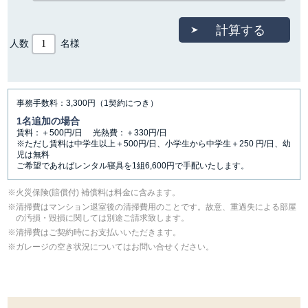
人数
名様
事務手数料：3,300円（1契約につき）
1名追加の場合
賃料：＋500円/日 光熱費：＋330円/日
※ただし賃料は中学生以上＋500円/日、小学生から中学生＋250 円/日、幼
児は無料
ご希望であればレンタル寝具を1組6,600円で手配いたします。
⽕災保険(賠償付) 補償料は料⾦に含みます。
清掃費はマンション退室後の清掃費用のことです。故意、重過失による部屋
の汚損・毀損に関しては別途ご請求致します。
清掃費はご契約時にお支払いいただきます。
ガレージの空き状況についてはお問い合せください。