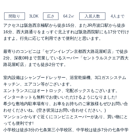
間取り
3LDK
広さ
64.2㎡
入居人数
4人まで
アクセスは阪急西京極駅から徒歩15分、またJR丹波口駅から徒歩
16分、西大路通りをまっすぐ北上すれば阪急西院駅にも17分で行け
ますよ。行先に応じて利用できて便利だと思います。
最寄りのコンビニは「セブンイレブン京都西大路花屋町店」で徒歩
2分、深夜0時まで営業しているスーパー「セントラルスクエア西大
路花屋町店」までも徒歩2分です。
室内設備はシャンプードレッサー、浴室乾燥機、3口ガスシステム
キッチン、エアコン等がございます。
エントランスにはオートロック、宅配ボックスもございます。
インターネットも無料でお使いいただけるようになりました!
希少な敷地内駐車場有り、お車をお持ちのご家族様もぜひお問い合
わせくださいね。(空き状況はお問い合わせください。)
マンションからすぐ近くにコンビニとスーパーがあり、買い物にと
っても便利です!
小学校は徒歩3分の七条第三小学校区、中学校は徒歩7分の七条中学