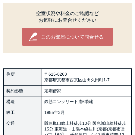
空室状況や料金のご確認など
お気軽にお問合せください
このお部屋について問合せる
住所
〒615-8263
京都府京都市西京区山田久田町1-7
契約形態
定期借家
構造
鉄筋コンクリート造6階建
竣工
1985年3月
交通
阪急嵐山線上桂徒歩10分 阪急嵐山線桂徒歩
15分 東海道・山陽本線桂川(京都)京都市営
バス【69】 千代原口 (バス乗車時間:12