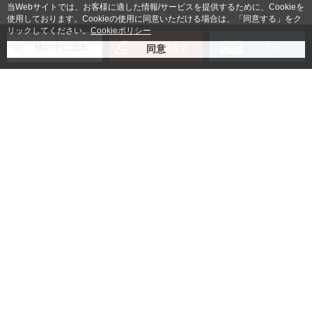
当Webサイトでは、お客様に適した情報/サービスを提供するために、Cookieを
使用しております。Cookieの使用に同意いただける場合は、「同意する」をク
リックしてください。
Cookieポリシー
お問合せ
TEL
検討中に追加
ご契約手続きに必要なもの
賃貸借契約書
入居者様身分証明書コピー
法人の場合：登記簿謄本コピー
(無い場合は会社パンフレッ
ト)