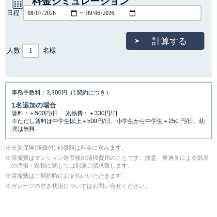
料金シミュレーション
日程
～
人数
名様
事務手数料：3,300円（1契約につき）
1名追加の場合
賃料：＋500円/日 光熱費：＋330円/日
※ただし賃料は中学生以上＋500円/日、小学生から中学生＋250 円/日、幼
児は無料
⽕災保険(賠償付) 補償料は料⾦に含みます。
清掃費はマンション退室後の清掃費用のことです。故意、重過失による部屋
の汚損・毀損に関しては別途ご請求致します。
清掃費はご契約時にお支払いいただきます。
ガレージの空き状況についてはお問い合せください。