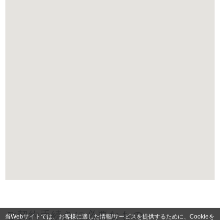
ご契約手続きに必要なもの
当Webサイトでは、お客様に適した情報/サービスを提供するために、Cookieを