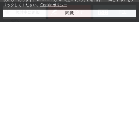
リックしてください。
Cookieポリシー
お問合せ
TEL
検討中に追加
賃貸借契約書
入居者様身分証明書コピー
法人の場合：登記簿謄本コピー
(無い場合は会社パンフレッ
ト)
個人の場合：
保証人様の身分証明書コピー