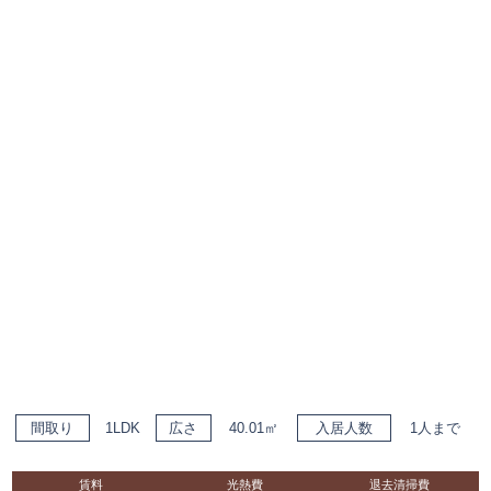
間取り
1LDK
広さ
40.01㎡
入居人数
1人まで
賃料
光熱費
退去清掃費