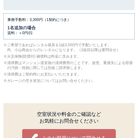
事務手数料：3,300円（1契約につき）
1名追加の場合
賃料：＋0円/日
ご希望であればレンタル寝具を1組3,500円で手配いたします。
尚、小山商会からのレンタルになります。（2組目以降は要問合せ）
⽕災保険(賠償付) 補償料は料⾦に含みます。
清掃費はマンション退室後の清掃費用のことです。故意、重過失による部屋
の汚損・毀損に関しては別途ご請求致します。
清掃費はご契約時にお支払いいただきます。
ガレージの空き状況についてはお問い合せください。
空室状況や料金のご確認など
お気軽にお問合せください