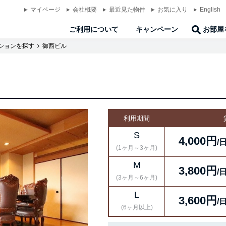
マイページ
会社概要
最近見た物件
お気に入り
English
ご利用について
キャンペーン
お部屋
ションを探す
御西ビル
利用期間
S
4,000円
/
(1ヶ月～3ヶ月)
M
3,800円
/
(3ヶ月～6ヶ月)
L
3,600円
/
(6ヶ月以上)