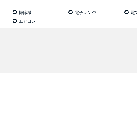
掃除機
電⼦レンジ
電
エアコン