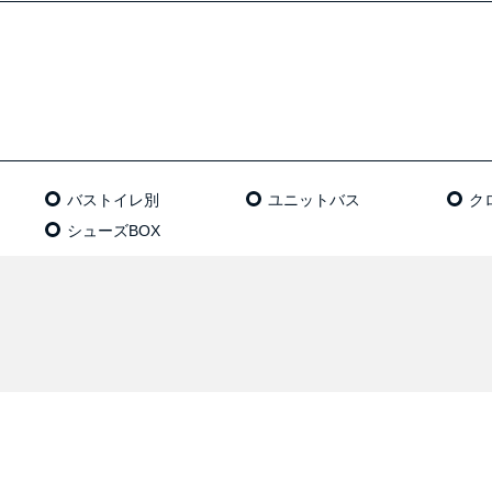
バストイレ別
ユニットバス
ク
シューズBOX