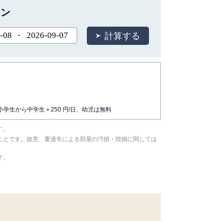
ョン
-
小学生から中学生＋250 円/日、幼児は無料
す。
ことです。故意、重過失による部屋の汚損・毀損に関しては
す。