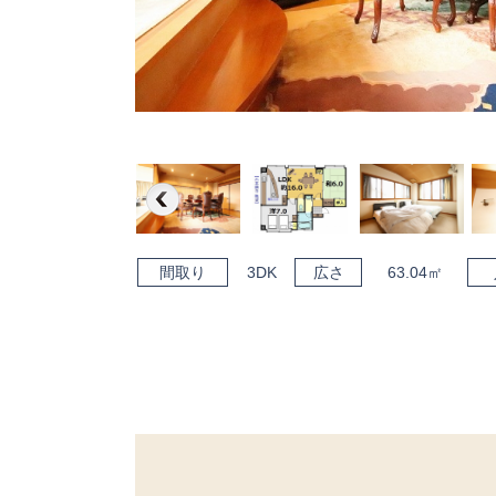
Previous
間取り
3DK
広さ
63.04㎡