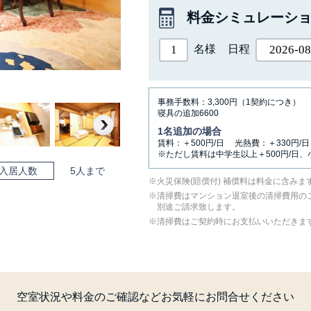
料金シミュレーシ
名様
日程
事務手数料：3,300円（1契約につき）
寝具の追加6600
1名追加の場合
Next
賃料：＋500円/日 光熱費：＋330円/日
※ただし賃料は中学生以上＋500円/日、
入居人数
5人まで
⽕災保険(賠償付) 補償料は料⾦に含みま
清掃費はマンション退室後の清掃費用の
別途ご請求致します。
清掃費はご契約時にお支払いいただきま
空室状況や料金のご確認など
お気軽にお問合せください