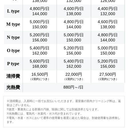
138,000
132,000
126,000
4,800
4,600
4,400
L type
144,000
138,000
132,000
5,000
4,800
4,600
M type
150,000
144,000
138,000
5,200
5,000
4,800
N type
156,000
150,000
144,000
5,400
5,200
5,000
O type
162,000
156,000
150,000
5,600
5,400
5,200
P type
168,000
162,000
156,000
16,500円
22,000円
27,500円
清掃費
（1契約につき）
（1契約につき）
（1契約につき）
光熱費
880円～/日
※清掃費は、入居時に一括でお支払いいただきます。退室後の室内クリーニング料は、返
金はございません。
※故意・重過失による部屋の汚損、毀損に関しては別途請求となります。
※光熱費には、電気代・水道代・ガス代が含まれています。
※電気・水道・ガスにおいて通常の使用量を過度に超えた場合は、別途使用量を請求致し
ます。