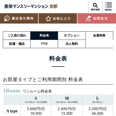
ご入居の流れ
料金表
オプション
会員特典
FAQ
設備・備品
法人契約
料金表
お部屋タイプとご利用期間別 料金表
1Room
ワンルーム料金表
S
M
L
（1か月以上～3か月未満）
（3か月以上～6か月未満）
（6か月以上）
2,600
2,400
2,200
A type
78,000
72,000
66,000