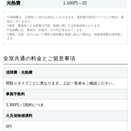
光熱費
1,100円～/日
※清掃費は、入居時に一括でお支払いいただきます。退室後の室内クリーニング料は、返
金はございません。
※故意・重過失による部屋の汚損、毀損に関しては別途請求となります。
※光熱費には、電気代・水道代・ガス代が含まれています。
※電気・水道・ガスにおいて通常の使用量を過度に超えた場合は、別途使用量を請求致し
ます。
全室共通の料金とご留意事項
清掃費・光熱費
間取りタイプごとに異なります。上記一覧表をご確認ください。
事務手数料
3,300円／1契約につき
火災保険補償料
0円