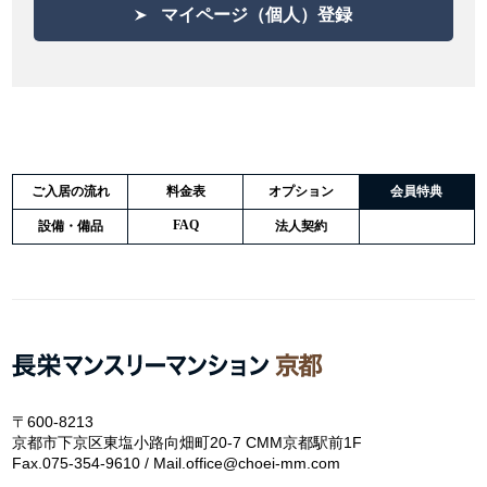
ドで「長栄マンスリーマンションマイページ」webサイトに
マイページ（個人）登録
ログインできる機能のことをいいます。
「お客様」とは、第３条の規定に従って利用契約を締結
し、「長栄マンスリーマンションマイページ」へログイン
する機能の利用資格を有する法人または個人をいいます。
「登録情報」とは、「長栄マンスリーマンションマイペー
ジ」へログインする機能をご利用いただくためにご提供い
ただく、お名前・メールアドレス及びその他の個人情報を
いいます。
「本サービス」とは、「長栄マンスリーマンションマイペ
ージ」へログインする機能で利用ができる当社が任意で指
ご入居の流れ
料金表
オプション
会員特典
定したサイトをいいます。
FAQ
設備・備品
法人契約
第３条 本利用契約の成立
「長栄マンスリーマンションマイページ」へログインする
機能を利用されるお客様（以下「申込者」といいます）
は、本約款の内容にご同意いただき、当社が定める手続き
によって利用を申し込むこととします。
本利用契約は、申込者が本約款に同意し、当社が申込者に
よる本サービスの利用を承認し、当該サービスのサイトに
ログインをした時点で、本約款の内容とおりに成立するも
のとします。
〒600-8213
当社は、本サービスの利用申込みがあった場合でも、本サ
京都市下京区東塩小路向畑町20-7 CMM京都駅前1F
ービスの利用をお断りする場合があります。この場合、申
込者と当社の間に利用契約は成立しないものとし、申込者
Fax.075-354-9610 / Mail.office@choei-mm.com
は当社に対して、異議申し立て、拒否理由の開示等、その