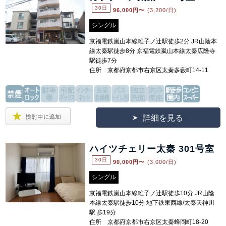
30日
96,000
円〜
(3,200/日)
シングル
京福電鉄嵐山本線帷子ノ辻駅徒歩2分 JR山陰本
線太秦駅徒歩8分 京福電鉄嵐山本線太秦広隆寺
駅徒歩7分
住所 京都府京都市右京区太秦多藪町14-11
詳細を見る
ハイツチェリー太秦 301号室
30日
90,000
円〜
(3,000/日)
シングル
京福電鉄嵐山本線帷子ノ辻駅徒歩10分 JR山陰
本線太秦駅徒歩10分 地下鉄東西線/太秦天神川
駅 歩19分
住所 京都府京都市右京区太秦蜂岡町18-20