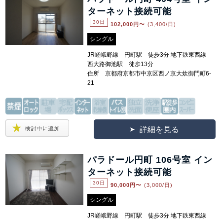
ターネット接続可能
30日
102,000
円〜
(3,400/日)
シングル
JR嵯峨野線 円町駅 徒歩3分 地下鉄東西線
西大路御池駅 徒歩13分
住所 京都府京都市中京区西ノ京大炊御門町6-
21
詳細を見る
パラドール円町 106号室 イン
ターネット接続可能
30日
90,000
円〜
(3,000/日)
シングル
JR嵯峨野線 円町駅 徒歩3分 地下鉄東西線