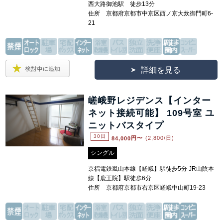
西大路御池駅 徒歩13分
住所 京都府京都市中京区西ノ京大炊御門町6-
21
詳細を見る
嵯峨野レジデンス【インター
ネット接続可能】 109号室 ユ
ニットバスタイプ
30日
84,000
円〜
(2,800/日)
シングル
京福電鉄嵐山本線【嵯峨】駅徒歩5分 JR山陰本
線【鹿王院】駅徒歩6分
住所 京都府京都市右京区嵯峨中山町19-23