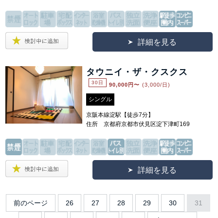
詳細を見る
タウニイ・ザ・クスクス
30日
90,000
円〜
(3,000/日)
シングル
京阪本線淀駅【徒歩7分】
住所 京都府京都市伏見区淀下津町169
詳細を見る
前のページ
26
27
28
29
30
31