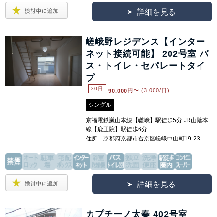
詳細を見る
嵯峨野レジデンス【インター
ネット接続可能】 202号室 バ
ス・トイレ・セパレートタイ
プ
30日
90,000
円〜
(3,000/日)
シングル
京福電鉄嵐山本線【嵯峨】駅徒歩5分 JR山陰本
線【鹿王院】駅徒歩6分
住所 京都府京都市右京区嵯峨中山町19-23
詳細を見る
カプチーノ太秦 402号室