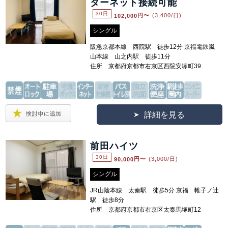
ターネット接続可能
30日
102,000
円〜
(3,400/日)
シングル
阪急京都本線 西院駅 徒歩12分 京福電鉄嵐
山本線 山之内駅 徒歩11分
住所 京都府京都市右京区西院安塚町39
詳細を見る
前田ハイツ
30日
90,000
円〜
(3,000/日)
シングル
JR山陰本線 太秦駅 徒歩5分 京福 帷子ノ辻
駅 徒歩8分
住所 京都府京都市右京区太秦馬塚町12