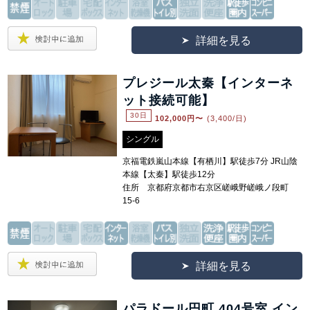
詳細を見る
プレジール太秦【インターネ
ット接続可能】
30日
102,000
円〜
(3,400/日)
シングル
京福電鉄嵐山本線【有栖川】駅徒歩7分 JR山陰
本線【太秦】駅徒歩12分
住所 京都府京都市右京区嵯峨野嵯峨ノ段町
15-6
詳細を見る
パラドール円町 404号室 イン