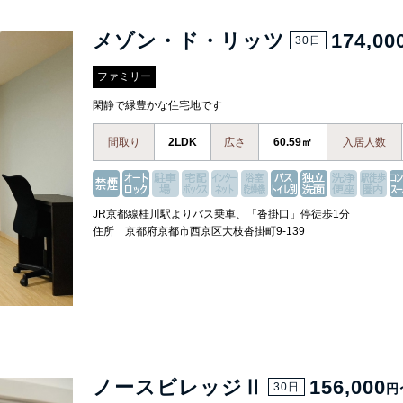
メゾン・ド・リッツ
174,00
30日
ファミリー
閑静で緑豊かな住宅地です
間取り
2LDK
広さ
60.59㎡
入居人数
JR京都線桂川駅よりバス乗車、「沓掛口」停徒歩1分
住所 京都府京都市西京区大枝沓掛町9-139
ノースビレッジⅡ
156,000
30日
円