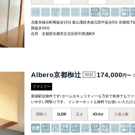
京阪本線出町柳徒歩15分 叡山電鉄本線元田中徒歩5分 京都地下
路徒歩34分
住所 京都府京都市左京区田中西浦町8
Albero京都椥辻
174,000
30日
円〜
(
ファミリー
新築駅近物件です! ホームセキュリティーも万全で単身でもファ
いやすい間取りです。 インターネットも無料でお使いいただけま
間取り
1LDK
広さ
43.4㎡
入居人数