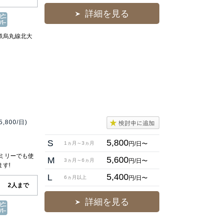
詳細を見る
鉄烏丸線北大
5,800/日)
5,800
S
円/日〜
1ヵ月～3ヵ月
ミリーでも使
5,600
M
円/日〜
3ヵ月～6ヵ月
す!
5,400
L
円/日〜
6ヵ月以上
2人まで
詳細を見る