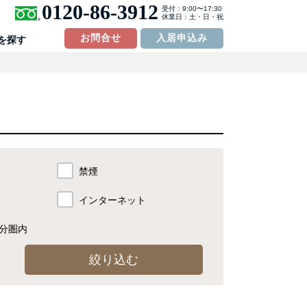
0120-86-3912
受付：9:00〜17:30
休業日：土・日・祝
お問合せ
入居申込み
を探す
禁煙
インターネット
分
圏内