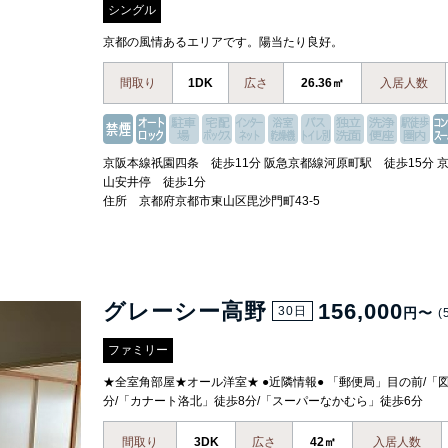
シングル
京都の風情あるエリアです。陽当たり良好。
間取り
1DK
広さ
26.36㎡
入居人数
京阪本線祇園四条 徒歩11分 阪急京都線河原町駅 徒歩15分 
山安井停 徒歩1分
住所 京都府京都市東山区毘沙門町43-5
グレーシー高野
156,000
30日
円〜
(
ファミリー
★全室角部屋★オール洋室★ ●近隣情報● 「郵便局」目の前/「
分/「カナート洛北」徒歩8分/「スーパーなかむら」徒歩6分
間取り
3DK
広さ
42㎡
入居人数