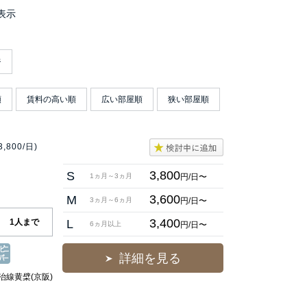
件表示
ジ
順
賃料の高い順
広い部屋順
狭い部屋順
3,800/日)
3,800
S
円/日〜
1ヵ月～3ヵ月
3,600
M
円/日〜
3ヵ月～6ヵ月
3,400
1人まで
L
円/日〜
6ヵ月以上
詳細を見る
治線黄檗(京阪)