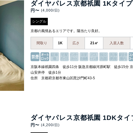
ダイヤパレス京都祇園 1Kタイ
円〜
(4,000/日)
シングル
京都の風情あるエリアです。陽当たり良好。
間取り
1K
広さ
21㎡
入居人数
京阪本線祇園四条 徒歩11分 阪急京都線河原町駅 徒歩15分 
山安井停 徒歩1分
住所 京都府京都市東山区毘沙門町43-5
ダイヤパレス京都祇園 1DKタイ
円〜
(4,200/日)