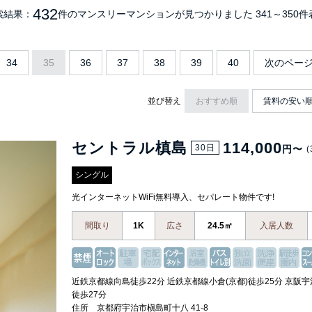
432
索結果：
件のマンスリーマンション
が見つかりました
341～350
34
35
36
37
38
39
40
次のペー
並び替え
おすすめ順
賃料の安い
セントラル槙島
114,000
30日
円〜
(
シングル
光インターネットWiFi無料導入、セパレート物件です!
間取り
1K
広さ
24.5㎡
入居人数
近鉄京都線向島徒歩22分 近鉄京都線小倉(京都)徒歩25分 京阪宇
徒歩27分
住所 京都府宇治市槇島町十八 41-8