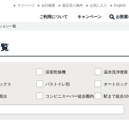
マイページ
会社概要
最近見た物件
お気に入り
English
ご利用について
キャンペーン
お部屋
ション一覧
一覧
浴室乾燥機
温水洗浄便座
ックス
バストイレ別
オートロック
面台
コンビニスーパー
徒歩圏内
駅まで徒歩10