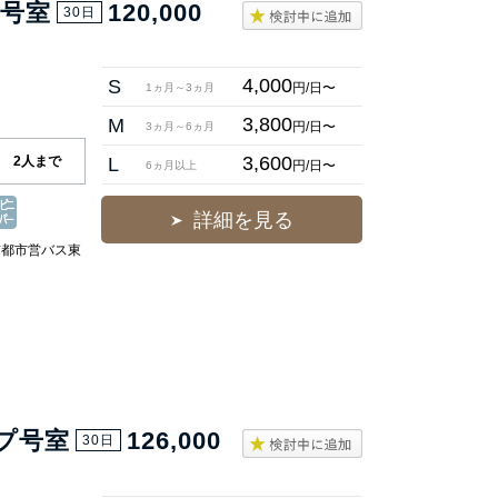
プ号室
120,000
30日
4,000
S
円/日〜
1ヵ月～3ヵ月
3,800
M
円/日〜
3ヵ月～6ヵ月
3,600
2人まで
L
円/日〜
6ヵ月以上
詳細を見る
京都市営バス東
プ号室
126,000
30日